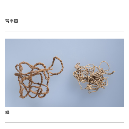
習字簡
繩