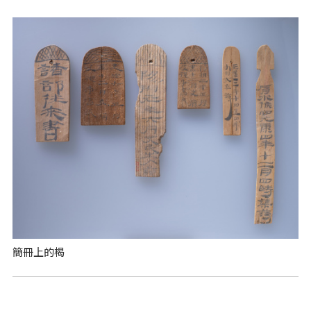
簡冊上的楬