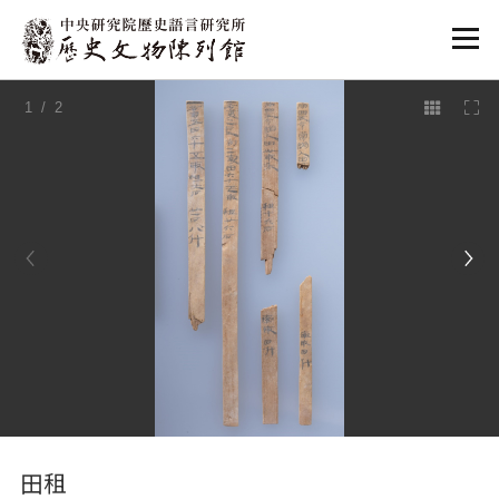
:::
1
/ 2
:::
田租