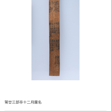
第廿三部卒十二月廩名