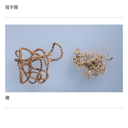
習字簡
繩