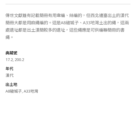
傳世文獻雖有記載簡冊有用韋編、絲編的，但西北邊塞出土的漢代
簡冊大都是用麻繩編的。這是A8破城子、A33地灣土出的繩，這兩
處遺址都是出土漢簡較多的遺址，這些繩應是可供編聯簡冊的書
繩。
典藏號
17.2, 200.2
年代
漢代
出土地
A8破城子, A33地灣