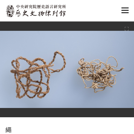
:::
:::
繩