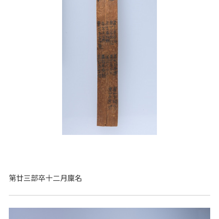
第廿三部卒十二月廩名