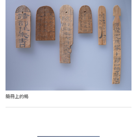
簡冊上的楬