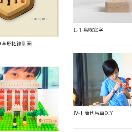
II-1 鳥喙寫字
神全形拓鑰匙圈
IV-1 商代馬車DIY