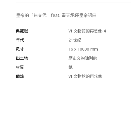
皇帝的「旨交代」feat. 奉天承運皇帝詔曰
典藏號
VI 文物館的再想像-4
年代
21世紀
尺寸
16 x 10000 mm
出土地
歷史文物陳列館
材質
紙
備註
VI 文物館的再想像