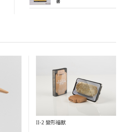
書
II-2 變形福獸