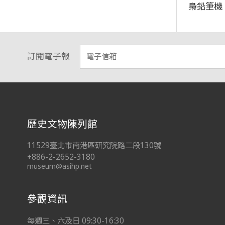
梟鉛筆機
訂閱電子報
:::
歷史文物陳列館
11529臺北市南港區研究院路二段130號
+886-2-2652-3180
museum@asihp.net
參觀資訊
每週三、六及日 09:30-16:30