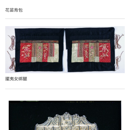
花苗背包
擺夷女綁腿