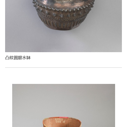
凸紋圓銀水缽