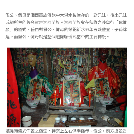
儺公、儺母是湘西苗族傳說中大洪水後倖存的一對兄妹，後來兄妹
成親所生的後裔就是湘西苗族。湘西苗族會在秋收之後舉行「還儺
願」的儀式，藉由對儺公、儺母的祭祀祈求來年五穀豐登，子孫綿
延。而儺公、儺母就是整個還儺願儀式當中的主要神祇。
還儺願儀式佈置之儺堂，神案上左右供奉儺母、儺公，前方擺設香