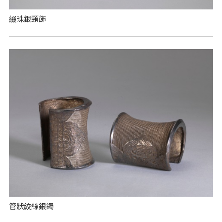
綴珠銀頸飾
管狀絞絲銀鐲