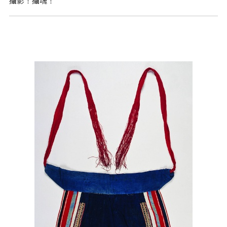
攝影！攝魂！