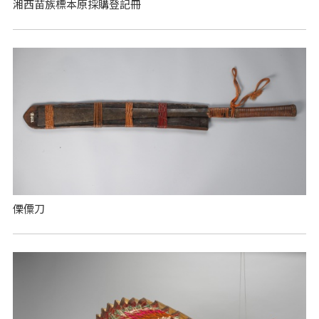
湘西苗族標本原採購登記冊
傈僳刀