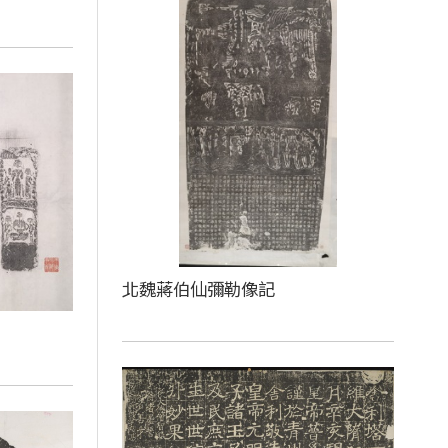
北魏蔣伯仙彌勒像記