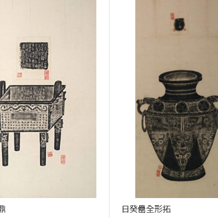
鼎
日癸罍全形拓