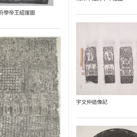
府學帝王紹運圖
宇文仲造像記