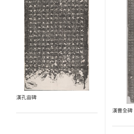
漢孔宙碑
漢曹全碑