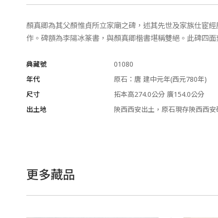
顏真卿為其父顏惟貞所立家廟之碑，述其先世及家族仕宦經
作。碑額為李陽冰篆書，與顏真卿楷書堪稱雙絕。此碑四面
典藏號
01080
年代
原石：唐 建中元年(西元780年)
尺寸
拓本高274.0公分 廣154.0公分
出土地
陝西西安出土，原石現存陝西西安
更多藏品