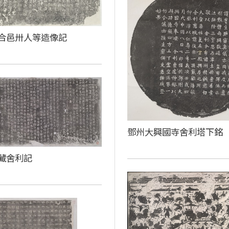
合邑卅人等造像記
鄧州大興國寺舍利塔下銘
藏舍利記