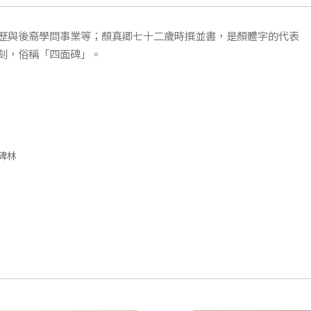
歷與後裔學問事業等；顏真卿七十二歲時撰並書，是顏體字的代表
刻，俗稱「四面碑」。
碑林