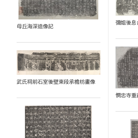
彌姐後息
母丘海深造像記
武氏祠前石室後壁東段承檐枋畫像
憫忠寺重