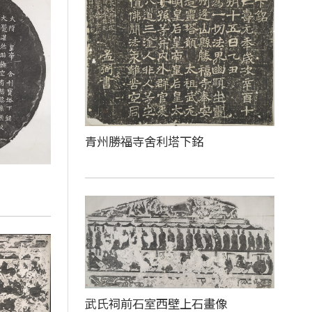
青州勝福寺舍利塔下銘
武氏祠前石室西壁上石畫像