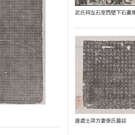
武氏祠左石室西壁下石畫
唐處士梁方妻張氏墓誌