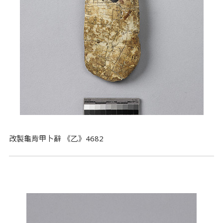
改製龜背甲卜辭 《乙》4682