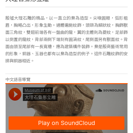
殷墟大理石雕的精品，以一直立的梟為造型。尖喙圓眼，弧形粗
眉，胸略凸出，形象生動。通體遍施紋飾，頭頸為鱗狀紋，胸飾獸
面三角紋，雙翅前端各有一盤曲的龍，翼的主體則為夔紋，足部飾
以倒置的龍紋，背部兩側下端刻有圓渦紋，尾側面另有獸面紋。背
面由頭至尾部有一長寬槽，應為建築構件裝飾。梟是殷商藝術常用
的形象，銅器、玉器也都有以梟為造型的例子。這件石雕紋飾的安
排與銅器相近。
中文語音導覽