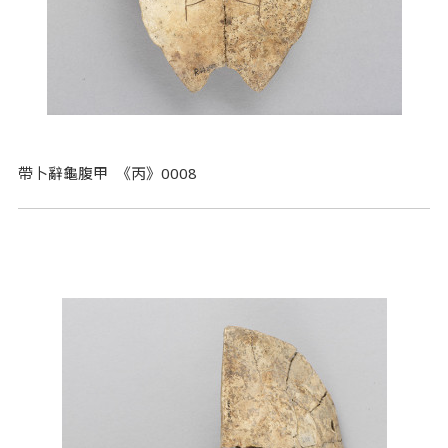
帶卜辭龜腹甲 《丙》0008