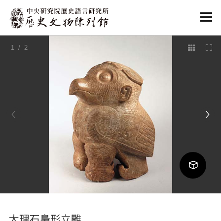
:::
1
/ 2
:::
大理石梟形立雕