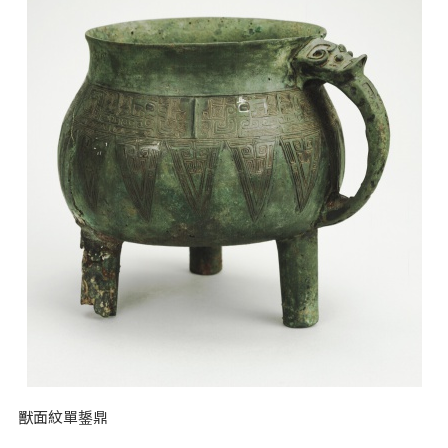
獸面紋單鋬鼎