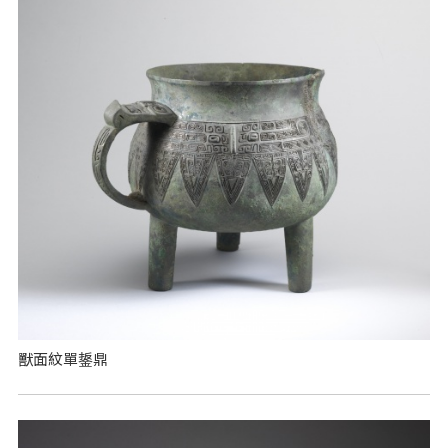
獸面紋單鋬鼎