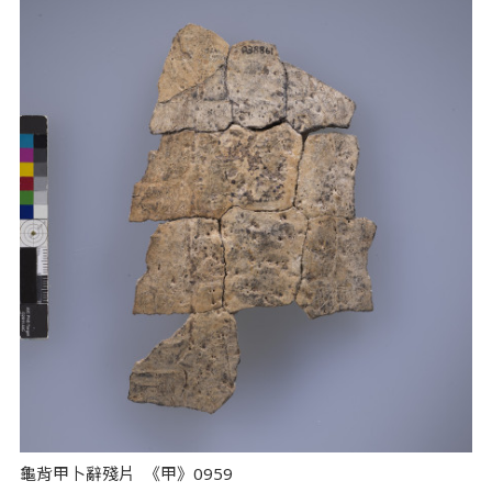
龜背甲卜辭殘片 《甲》0959