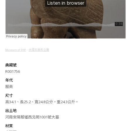
Museum of IHP
·
大理石梟形立雕
典藏號
R001756
年代
殷商
尺寸
高34.1、長25.2、寬24.8公分，重24.3公斤。
出土地
河南安陽殷墟西北岡1001號大墓
材質