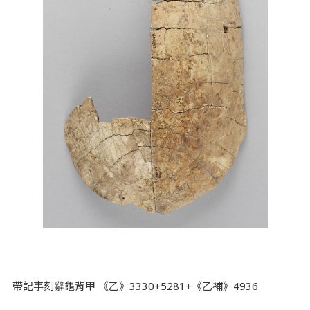
帶記事刻辭龜背甲 《乙》3330+5281+《乙補》4936