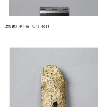
改製龜背甲卜辭 《乙》4681