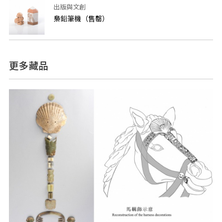
出版與文創
梟鉛筆機（售罄）
更多藏品