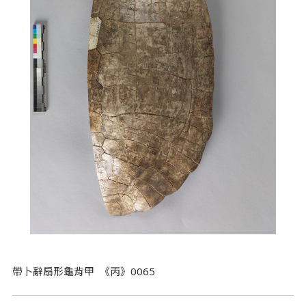
帶卜辭扇形龜背甲 《丙》0065