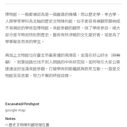
博物館，一般都被認為是一個嚴肅的機構，而以歷史學、考古學、
人類學等學科為主軸的歷史文物陳列館，似乎更容易被觀眾歸納成
不易親近的學術型博物館。來館參觀的觀眾，除了學術參訪，絕大
部分是平時就特別對歷史、藝術有所涉略的文化愛好者，或是為了
學業報告而來的學生。
再加上文物館位在臺北市最東邊的南港區，坐落在好山好水（
好無
聊
），就算迷路也找不到人問路的中央研究院。如何吸引大家公車
捷運坐好坐滿來館參觀，打破學術的距離感與民眾互動，一直是文
物館苦苦思索、努力不懈的終極目標。
Excavated/Findspot
google map
Notes
⇨歷史文物陳列館地理位置