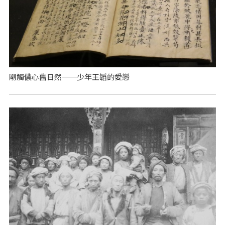
剛觸儂心舊日然──少年王韜的愛戀