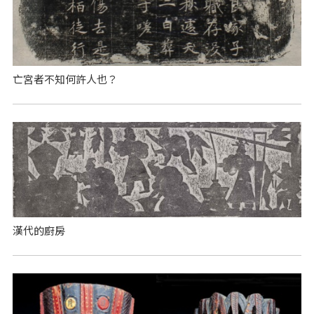
亡宮者不知何許人也？
漢代的廚房