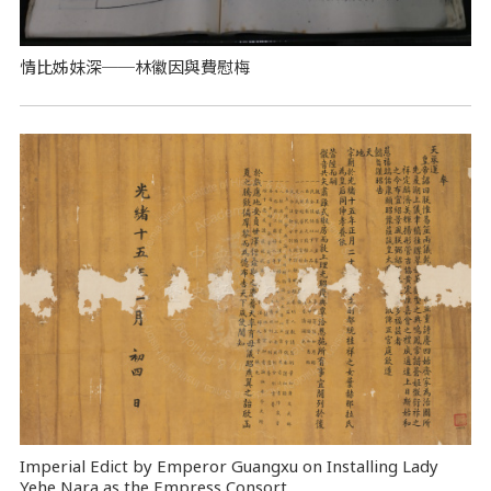
情比姊妹深──林徽因與費慰梅
Imperial Edict by Emperor Guangxu on Installing Lady
Yehe Nara as the Empress Consort