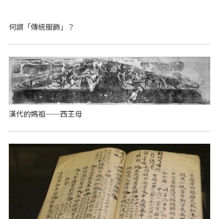
何謂「傳統服飾」？
漢代的媽祖──西王母