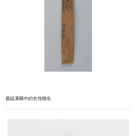
居延漢簡中的女性賤名