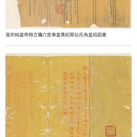
高宗純皇帝冊立攝六宮事皇貴妃那拉氏為皇后詔書