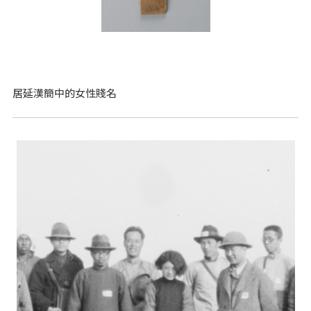
居延漢簡中的女性賤名