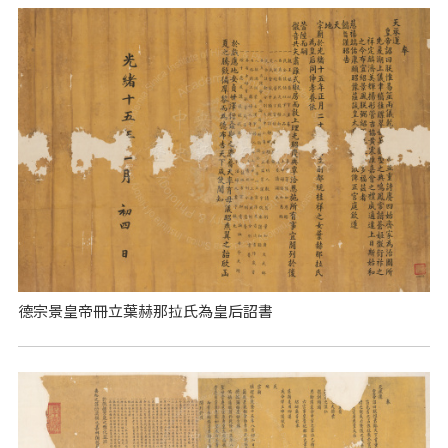
德宗景皇帝冊立葉赫那拉氏為皇后詔書