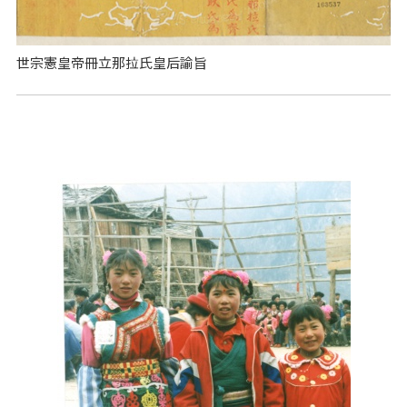
世宗憲皇帝冊立那拉氏皇后諭旨