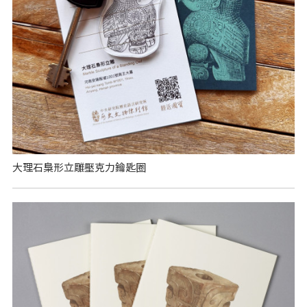
大理石梟形立雕壓克力鑰匙圈