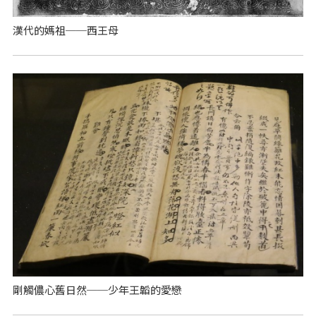
漢代的媽祖──西王母
剛觸儂心舊日然──少年王韜的愛戀