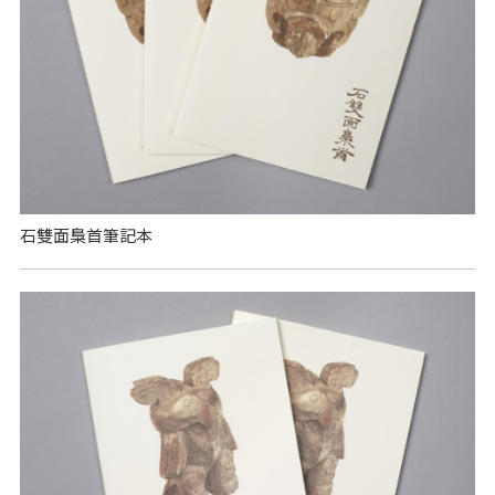
石雙面梟首筆記本