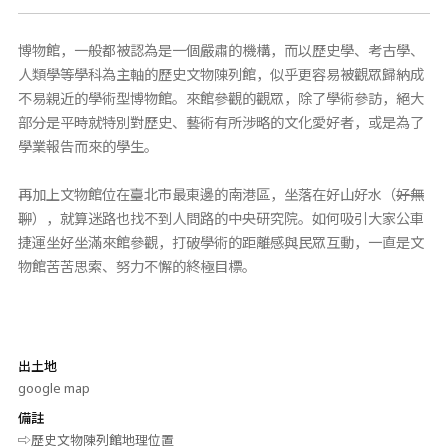
博物館，一般都被認為是一個嚴肅的機構，而以歷史學、考古學、
人類學等學科為主軸的歷史文物陳列館，似乎更容易被觀眾歸納成
不易親近的學術型博物館。來館參觀的觀眾，除了學術參訪，絕大
部分是平時就特別對歷史、藝術有所涉略的文化愛好者，或是為了
學業報告而來的學生。
再加上文物館位在臺北市最東邊的南港區，坐落在好山好水（
好無
聊
），就算迷路也找不到人問路的中央研究院。如何吸引大家公車
捷運坐好坐滿來館參觀，打破學術的距離感與民眾互動，一直是文
物館苦苦思索、努力不懈的終極目標。
出土地
google map
備註
⇨歷史文物陳列館地理位置