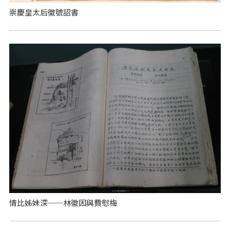
崇慶皇太后徽號詔書
情比姊妹深──林徽因與費慰梅