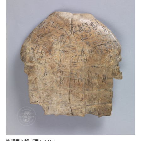
亀腹甲卜辞『丙』0247