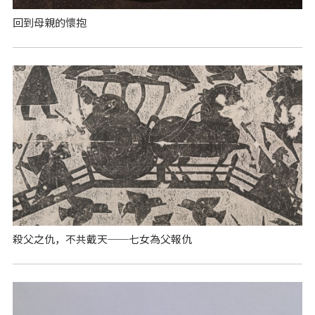
回到母親的懷抱
殺父之仇，不共戴天──七女為父報仇