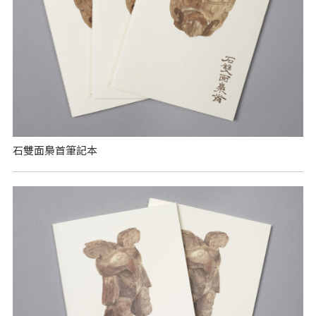
石雙面梟首筆記本