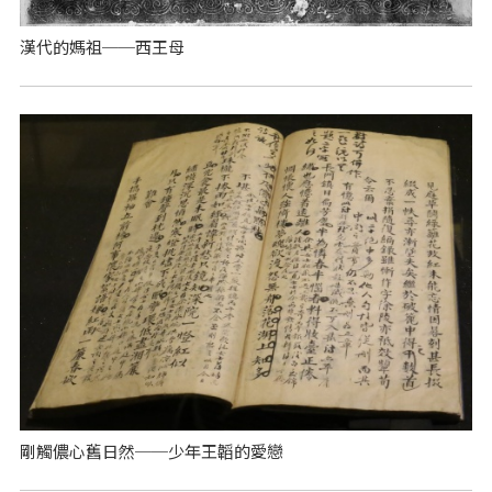
漢代的媽祖──西王母
剛觸儂心舊日然──少年王韜的愛戀