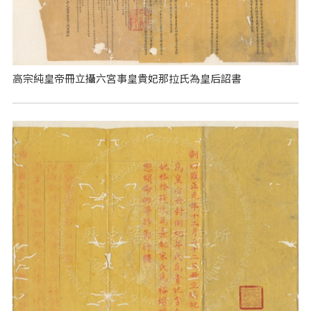
高宗純皇帝冊立攝六宮事皇貴妃那拉氏為皇后詔書