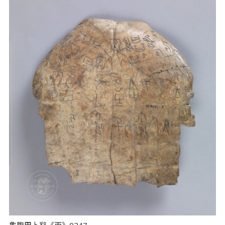
龜腹甲卜辭《丙》0247