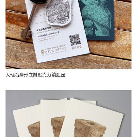
大理石梟形立雕壓克力鑰匙圈