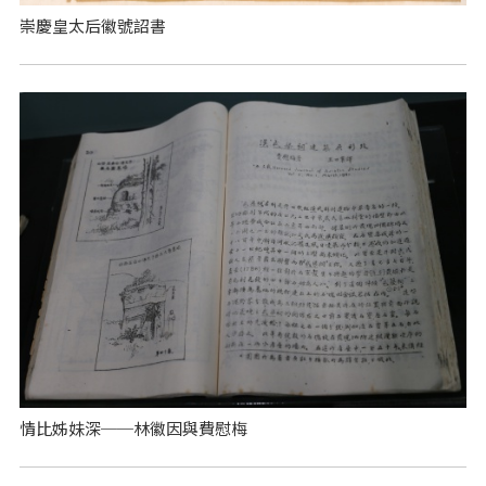
崇慶皇太后徽號詔書
情比姊妹深──林徽因與費慰梅