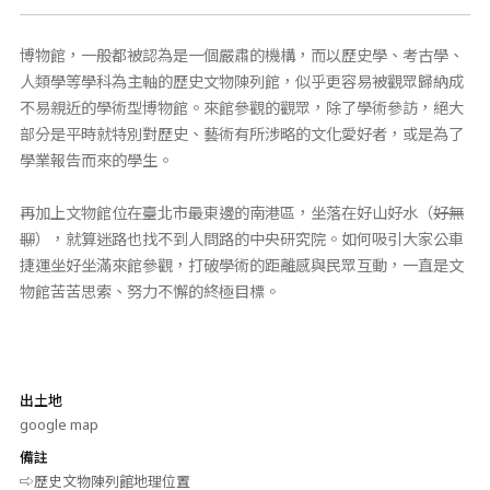
博物館，一般都被認為是一個嚴肅的機構，而以歷史學、考古學、
人類學等學科為主軸的歷史文物陳列館，似乎更容易被觀眾歸納成
不易親近的學術型博物館。來館參觀的觀眾，除了學術參訪，絕大
部分是平時就特別對歷史、藝術有所涉略的文化愛好者，或是為了
學業報告而來的學生。
再加上文物館位在臺北市最東邊的南港區，坐落在好山好水（
好無
聊
），就算迷路也找不到人問路的中央研究院。如何吸引大家公車
捷運坐好坐滿來館參觀，打破學術的距離感與民眾互動，一直是文
物館苦苦思索、努力不懈的終極目標。
出土地
google map
備註
⇨歷史文物陳列館地理位置