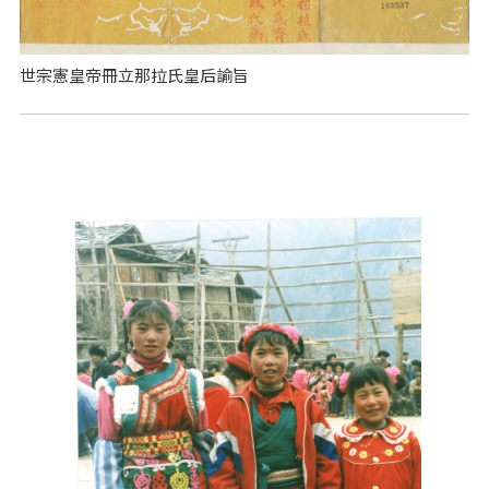
世宗憲皇帝冊立那拉氏皇后諭旨