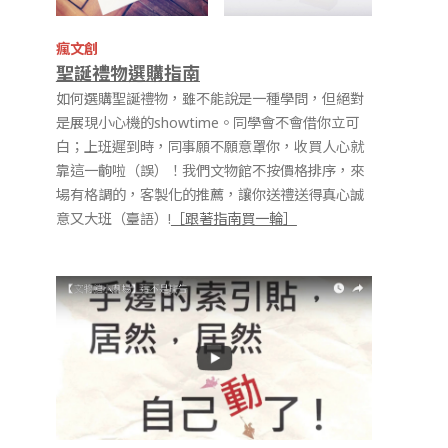
瘋文創
聖誕禮物選購指南
如何選購聖誕禮物，雖不能說是一種學問，但絕對
是展現小心機的showtime。同學會不會借你立可
白；上班遲到時，同事願不願意罩你，收買人心就
靠這一齣啦（誤）！我們文物館不按價格排序，來
場有格調的，客製化的推薦，讓你送禮送得真心誠
意又大班（臺語）!
［跟著指南買一輪］