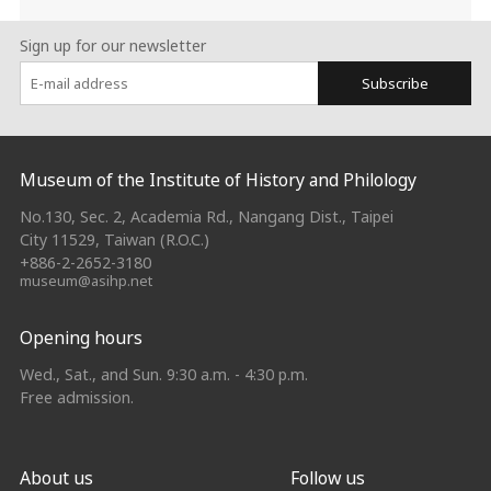
Sign up for our newsletter
Subscribe
:::
Museum of the Institute of History and Philology
No.130, Sec. 2, Academia Rd., Nangang Dist., Taipei
City 11529, Taiwan (R.O.C.)
+886-2-2652-3180
museum@asihp.net
Opening hours
Wed., Sat., and Sun. 9:30 a.m. - 4:30 p.m.
Free admission.
About us
Follow us