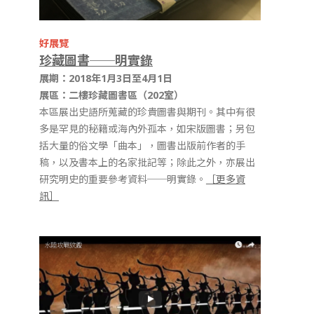
好展覽
珍藏圖書──明實錄
展期：2018年1月3日至4月1日
展區：二樓珍藏圖書區（202室）
本區展出史語所蒐藏的珍貴圖書與期刊。其中有很
多是罕見的秘籍或海內外孤本，如宋版圖書；另包
括大量的俗文學「曲本」，圖書出版前作者的手
稿，以及書本上的名家批記等；除此之外，亦展出
研究明史的重要參考資料──明實錄。
［更多資
訊］