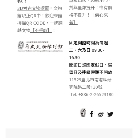
軟！
重版出來，超級用心，
質與量都提升！惟有價
3D考古文物櫥窗
，文物
格不提升！
［佛心來
館現正QR中！歡迎來館
著］
掃描QR CODE，一起翻
轉文物
［不手軟］
！
固定開館時間為每週
三、六及日 09:30-
16:30
開館日逢國定假日、選
舉日及連續假期不開放
11529臺北市南港區研
究院路二段130號
Tel: +886-2-26523180