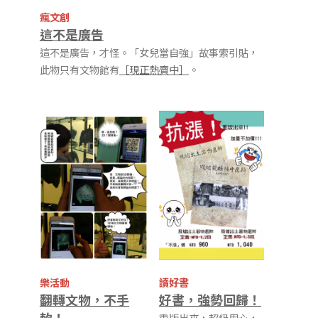
瘋文創
這不是廣告
這不是廣告，才怪。「女兒當自強」故事索引貼，
此物只有文物館有
［現正熱賣中］
。
樂活動
讀好書
翻轉文物，不手
好書，強勢回歸！