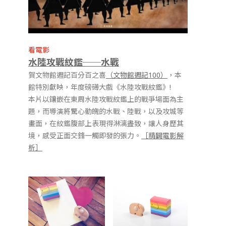
看電影
水陸攻戰紋鑑──水戰
賀文物館週記百分百之喜
（文物館週記100）
，本
館特別獻映，年度磅礡大戲《水陸攻戰紋鑑》!
本片以鑲嵌在東周水陸攻戰紋鑑上的戰爭場面為主
題，而導演將驚心動魄的水戰、陸戰，以及攻城等
畫面，在紋鑑腹部上表現得淋漓盡致，讓人身歷其
境，感受正面交鋒一觸即發的張力。
［精闢電影解
析
］