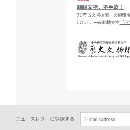
翻轉文物，不手軟！
3D考古文物櫥窗
，文物館現
CODE，一起翻轉文物
［不
ニュースレターに登録する