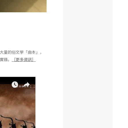
大量的俗文學「曲本」，
實錄。
［更多資訊］