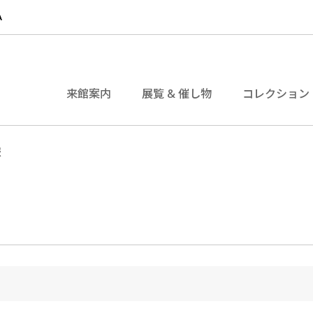
来館案内
展覧 & 催し物
コレクション
報