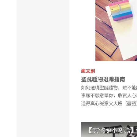
瘋文創
聖誕禮物選購指南
如何選購聖誕禮物，雖不能
事願不願意罩你，收買人心
送得真心誠意又大班（臺語