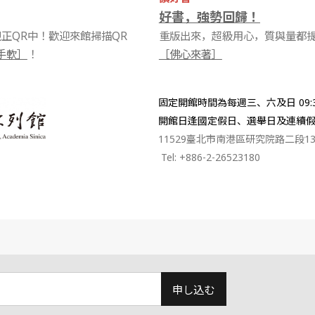
好書，強勢回歸！
正QR中！歡迎來館掃描QR
重版出來，超級用心，質與量都
手軟］
！
［佛心來著］
固定開館時間為每週三、六及日 09:30-
開館日逢國定假日、選舉日及連續
11529臺北市南港區研究院路二段13
Tel: +886-2-26523180
申し込む