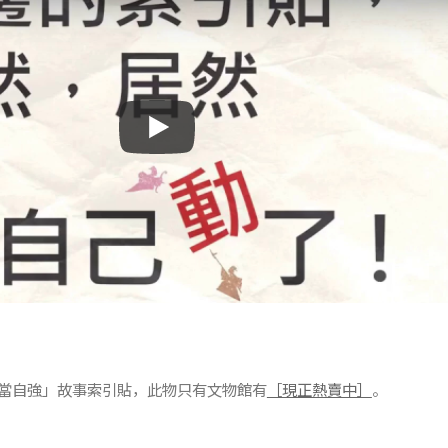
當自強」故事索引貼，此物只有文物館有
［現正熱賣中］
。