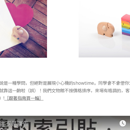
說是一種學問，但絕對是展現小心機的showtime。同學會不會借
就靠這一齣啦（誤）！我們文物館不按價格排序，來場有格調的，客
）!
［跟著指南買一輪］