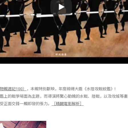
物館週記100）
，本館特別獻映，年度磅礡大戲《水陸攻戰紋鑑》!
鑑上的戰爭場面為主題，而導演將驚心動魄的水戰、陸戰，以及攻城等畫
受正面交鋒一觸即發的張力。
［精闢電影解析
］