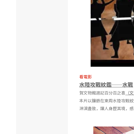
看電影
水陸攻戰紋鑑──水戰
賀文物館週記百分百之喜
（文
本片以鑲嵌在東周水陸攻戰紋
淋漓盡致，讓人身歷其境，感