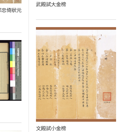
武殿試大金榜
鄒忠倚狀元
文殿試小金榜