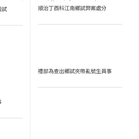
順治丁酉科江南鄉試弊案處分
殿試
禮部為查出鄉試夾帶亂號生員事
事