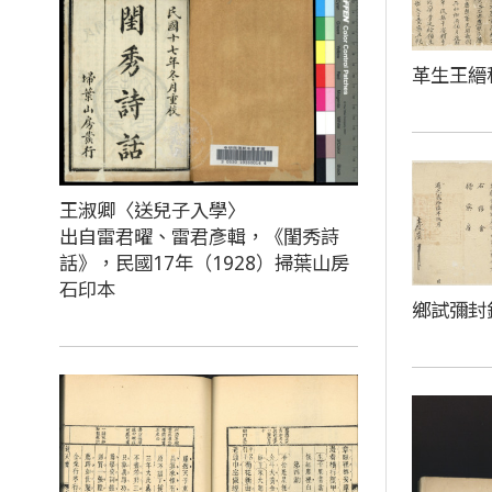
革生王縉
王淑卿〈送兒子入學〉
出自雷君曜、雷君彥輯，《閨秀詩
話》，民國17年（1928）掃葉山房
石印本
鄉試彌封