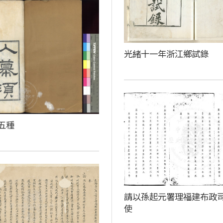
光緒十一年浙江鄉試錄
五種
請以孫起元署理福建布政
使