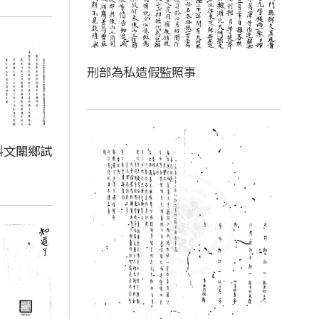
刑部為私造假監照事
科文闈鄉試