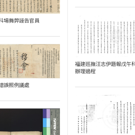
科場舞弊誣告官員
福建巡撫汪志伊題報戊午
辦理過程
錯誤照例議處