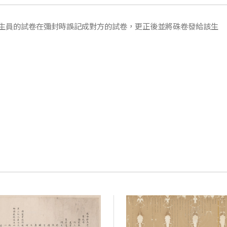
生員的試卷在彌封時誤記成對方的試卷，更正後並將硃卷發給該生