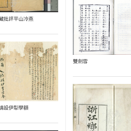
藏批評平山冷燕
雙劍雪
請設伊犁學額