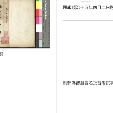
題報順治十五年四月二日
選
刑部為審擬冒名頂替考試