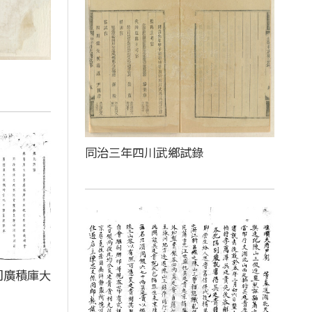
同治三年四川武鄉試錄
司廣積庫大