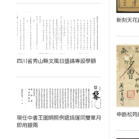
新刻天花
四川省秀山縣文風日盛請專設學額
申飭松筠
現任中書王圖炯照例遞捐運同雙單月
即用銀兩