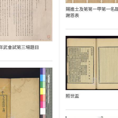
賜進士及第第一甲第一名
謝恩表
年武會試第三場題目
照世盃