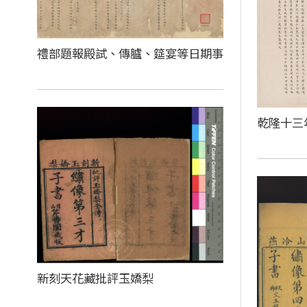
禮部題報殿試、傳臚、筵宴等日期事
乾隆十三
新刻天花藏批評玉嬌梨