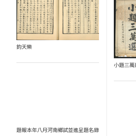
鈞天樂
小題三萬
題報本年八月河南鄉試並進呈題名錄