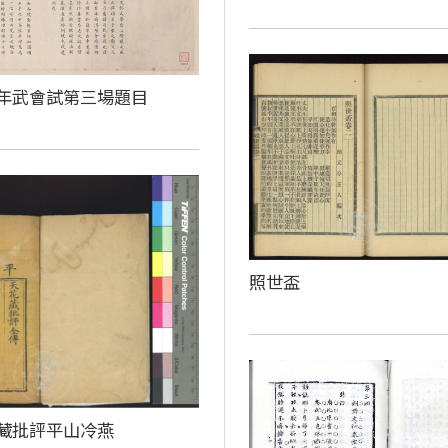
年武會試第三場題目
照世盃
藏批評平山冷燕