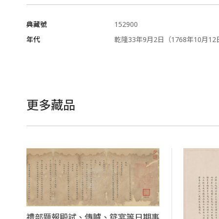
典藏號
152900
年代
乾隆33年9月2日（1768年10月1
更多藏品
禮部題報殿試、傳臚、筵宴等日期事