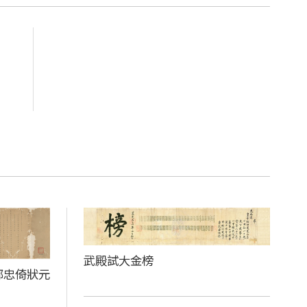
武殿試大金榜
鄒忠倚狀元