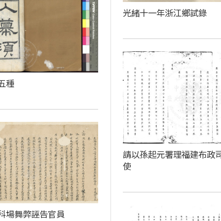
光緒十一年浙江鄉試錄
五種
請以孫起元署理福建布政
使
科場舞弊誣告官員