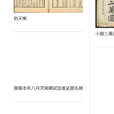
鈞天樂
小題三萬
題報本年八月河南鄉試並進呈題名錄