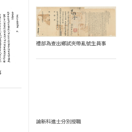
禮部為查出鄉試夾帶亂號生員事
事
諭新科進士分別授職