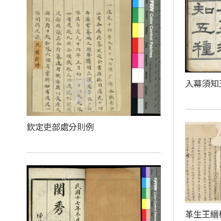
入幕須知
欽定吏部處分則例
革生王縉