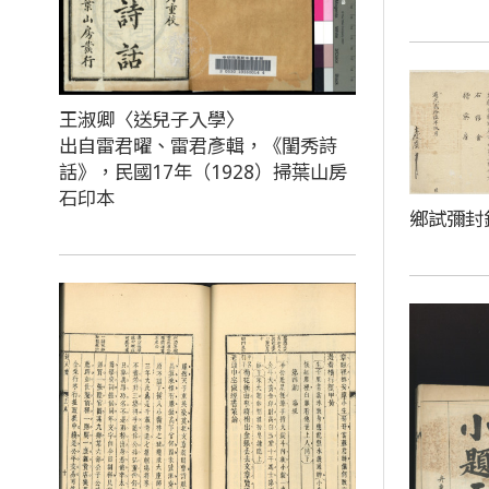
王淑卿〈送兒子入學〉
出自雷君曜、雷君彥輯，《閨秀詩
話》，民國17年（1928）掃葉山房
石印本
鄉試彌封