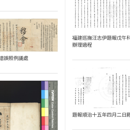
福建巡撫汪志伊題報戊午
辦理過程
錯誤照例議處
題報順治十五年四月二日