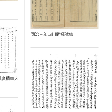
同治三年四川武鄉試錄
司廣積庫大