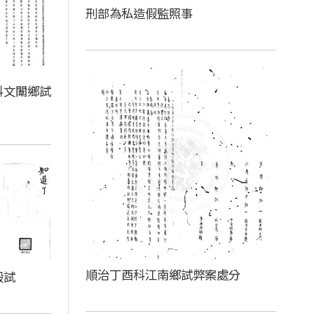
刑部為私造假監照事
科文闈鄉試
順治丁酉科江南鄉試弊案處分
殿試