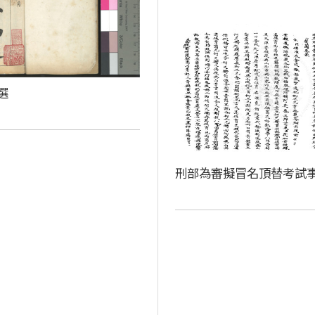
選
刑部為審擬冒名頂替考試