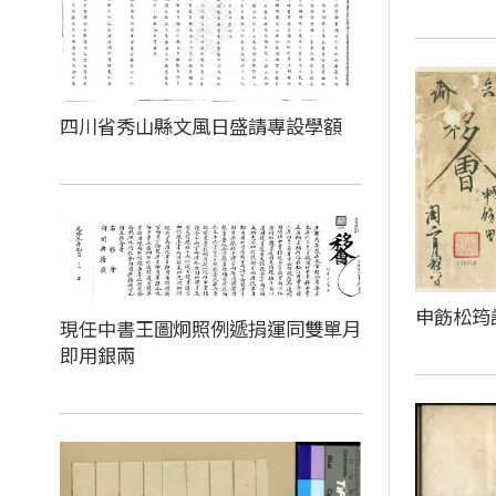
四川省秀山縣文風日盛請專設學額
申飭松筠
現任中書王圖炯照例遞捐運同雙單月
即用銀兩