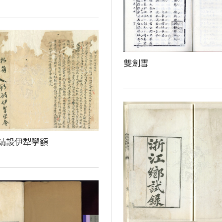
雙劍雪
請設伊犁學額