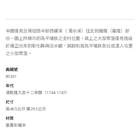
本圖僅見台灣從西半部西螺溪（ 濁水溪）往北到雞籠（基隆）部
份。圖上所標示的為平埔族之主村位置。其上之大型聚落僅見增設
於雍正元年的彰化縣與淡水廳，其餘則皆為平埔族各社或漢人屯墾
之小型聚落。
典藏號
85361
年代
清乾隆九至十二年間（1744-1747）
尺寸
高40.5公分 廣29.5公分
材質
墨書彩繪本