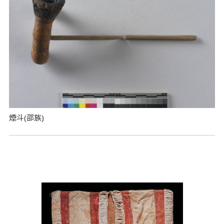
煙斗(邵族)