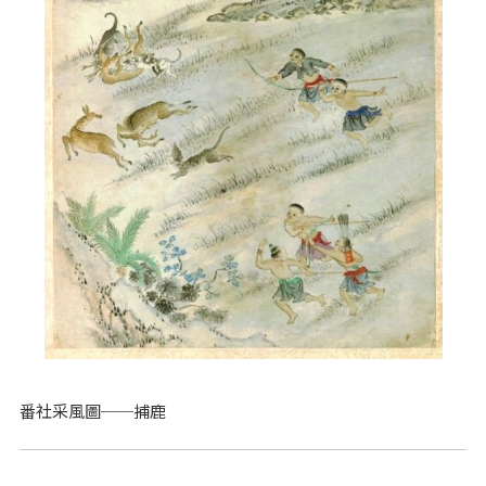
番社采風圖──捕鹿