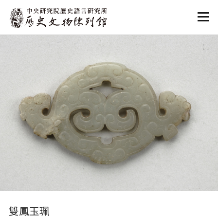
:::
:::
雙鳳玉珮