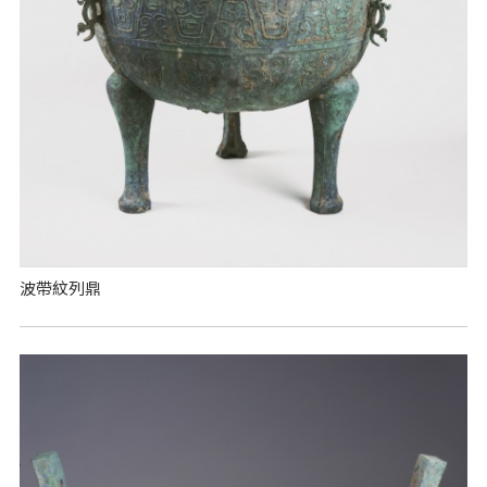
波帶紋列鼎