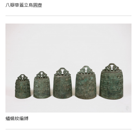
八瓣華蓋立鳥圓壺
蟠螭紋編鎛