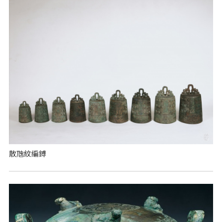
散虺紋編鎛