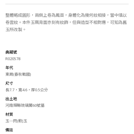
整體略成圓形，兩側上卷為鳳首，身體化為幾何紋相接，當中填以
卷雲紋。本件玉珮背面亦刻有紋飾，但與造型不相對應，可知為舊
玉所改製。
典藏號
R020578
年代
東周(春秋戰國)
尺寸
長7.7，寬4.6，厚0.5公分
出土地
河南輝縣琉璃閣60號墓
材質
玉─閃(軟)玉
備註