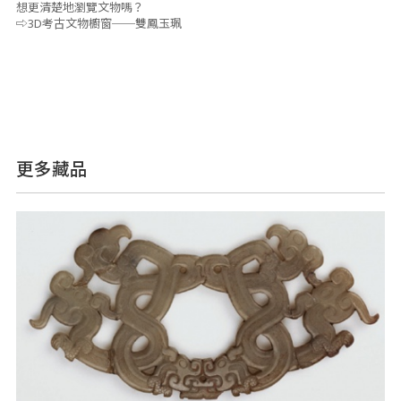
想更清楚地瀏覽文物嗎？
⇨3D考古文物櫥窗──雙鳳玉珮
更多藏品