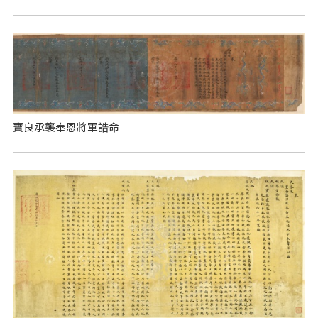
寶良承襲奉恩將軍誥命