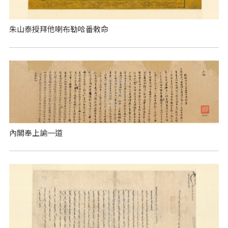
朱山泰授拜他喇布勒哈番敕命
內閣奉上諭一道