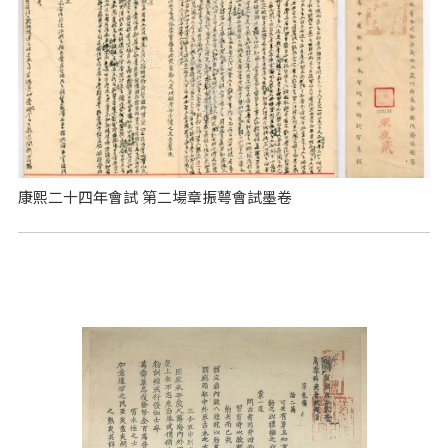
康熙二十四年會試 第二場章振萼會試墨卷