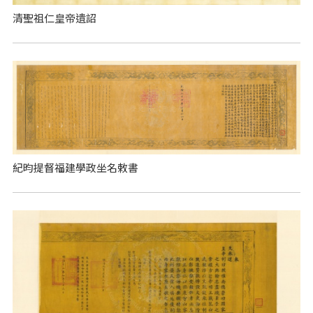
清聖祖仁皇帝遺詔
紀昀提督福建學政坐名敕書