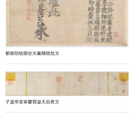
都察院給御史米襄精微批文
子皇帝旻寧慶賀皇太后表文