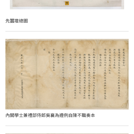
先蠶壇總圖
內閣學士兼禮部侍郎吳襄為遵例自陳不職奏本