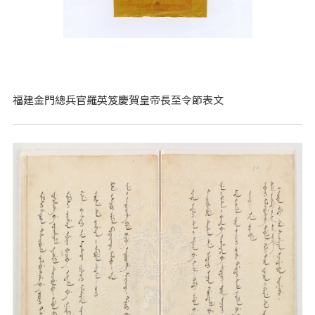
福建金門總兵官羅英笈慶賀皇帝長至令節表文