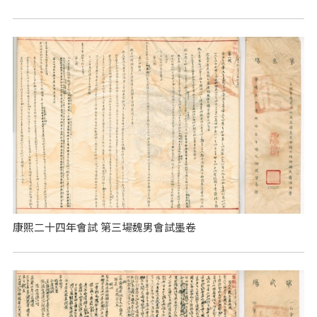
康熙二十四年會試 第三場魏男會試墨卷