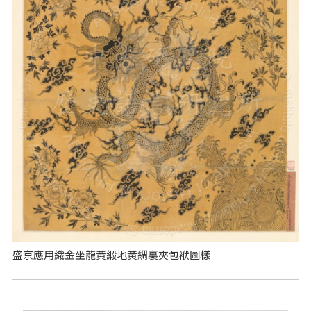
盛京應用織金坐龍黃緞地黃綢裏夾包袱圖樣