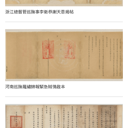
浙江總督管巡撫事李衛恭謝天恩揭帖
河南巡撫羅繡錦報緊急賊情啟本