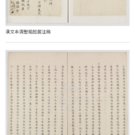
漢文本清聖祖起居注稿