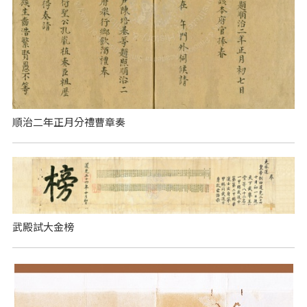
順治二年正月分禮曹章奏
武殿試大金榜