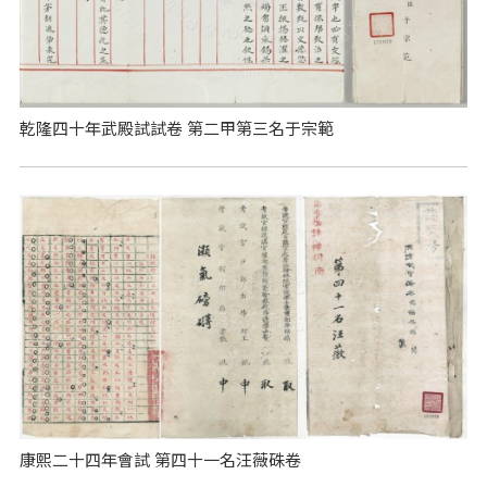
乾隆四十年武殿試試卷 第二甲第三名于宗範
康熙二十四年會試 第四十一名汪薇硃卷