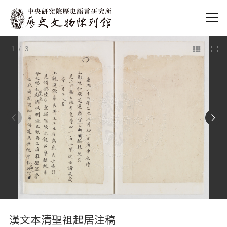
:::
1
/ 3
:::
漢文本清聖祖起居注稿