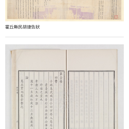
霍丘縣民胡捷告狀