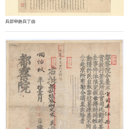
兵部申飭兵丁由