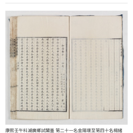
康熙壬午科湖廣鄉試闈墨 第二十一名金陽瑗至第四十名楊緒