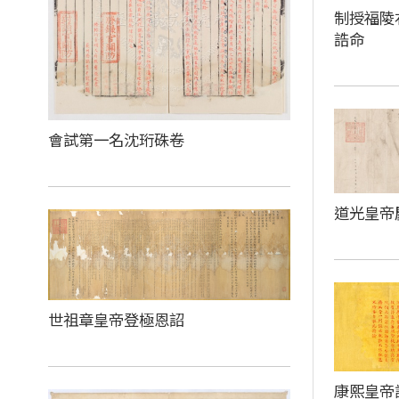
制授福陵
誥命
會試第一名沈珩硃卷
道光皇帝
世祖章皇帝登極恩詔
康熙皇帝