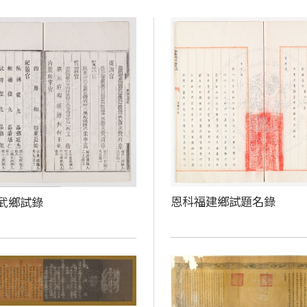
恩科福建鄉試題名錄
武鄉試錄