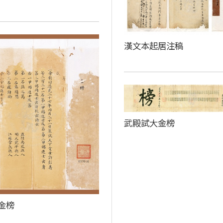
漢文本起居注稿
武殿試大金榜
金榜