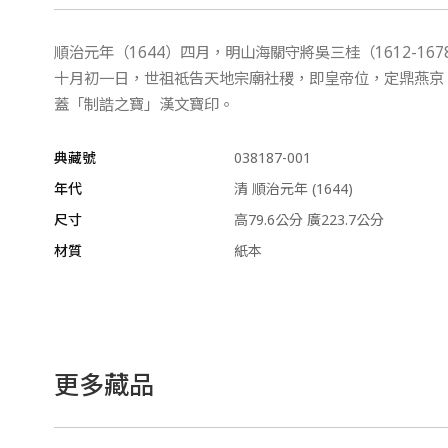
順治元年（1644）四月，明山海關守將吳三桂（1612-
十月初一日，世祖祗告天地宗廟社稷，即皇帝位，定鼎燕京
蓋「制誥之寶」漢文寶印。
典藏號
038187-001
年代
清 順治元年 (1644)
尺寸
高79.6公分 廣223.7公分
材質
紙本
更多藏品