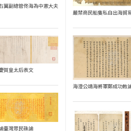
右翼副總管佟海為中憲大夫
嚴禁商民船隻私自出海貿
慶賀皇太后表文
海澄公靖海將軍鄭成功敕
諭臺灣眾民硃諭