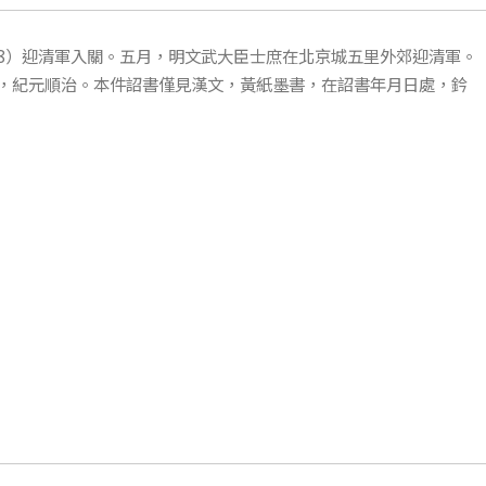
1678）迎清軍入關。五月，明文武大臣士庶在北京城五里外郊迎清軍。
，紀元順治。本件詔書僅見漢文，黃紙墨書，在詔書年月日處，鈐