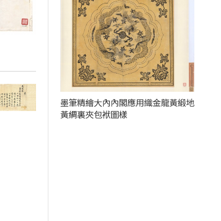
墨筆精繪大內內閣應用織金龍黃緞地
黃綢裏夾包袱圖樣