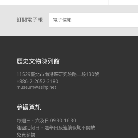
訂閱電子報
:::
歷史文物陳列館
11529臺北市南港區研究院路二段130號
+886-2-2652-3180
museum@asihp.net
參觀資訊
每週三、六及日 09:30-16:30
逢國定假日、選舉日及連續假期不開放
免費參觀