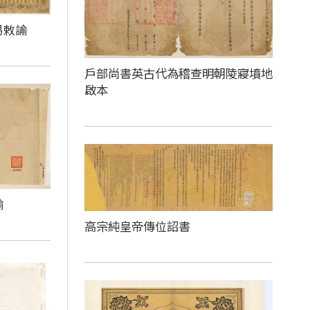
易敕諭
戶部尚書英古代為稽查明朝陵寢墳地
啟本
諭
高宗純皇帝傳位詔書