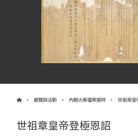
展覽與活動
內閣大庫檔案選粹
世祖章皇
:::
世祖章皇帝登極恩詔