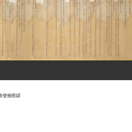
帝登極恩詔