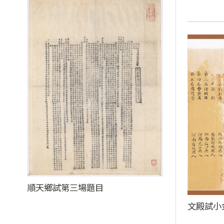
順天鄉試第三場題目
文殿試小