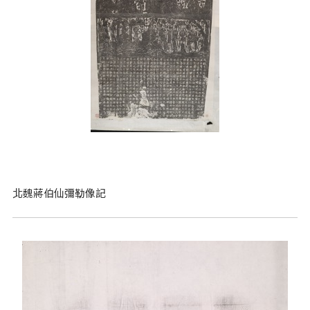
北魏蔣伯仙彌勒像記