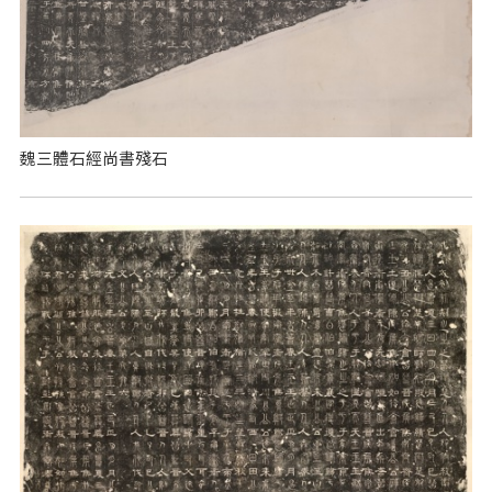
魏三體石經尚書殘石