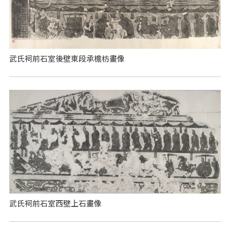
武氏祠前石室後壁東段承檐枋畫像
武氏祠前石室西壁上石畫像