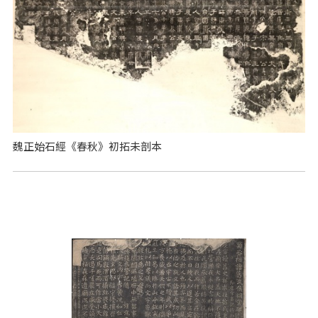
魏正始石經《春秋》初拓未剖本