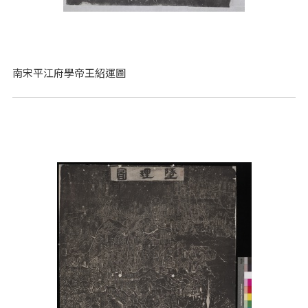
南宋平江府學帝王紹運圖