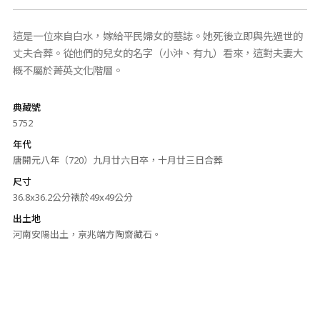
這是一位來自白水，嫁給平民婦女的墓誌。她死後立即與先過世的
丈夫合葬。從他們的兒女的名字（小沖、有九）看來，這對夫妻大
概不屬於菁英文化階層。
典藏號
5752
年代
唐開元八年（720）九月廿六日卒，十月廿三日合葬
尺寸
36.8x36.2公分裱於49x49公分
出土地
河南安陽出土，京兆端方陶齋藏石。