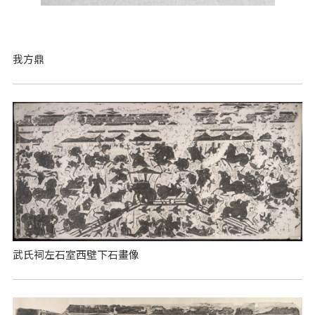
我方鼎
武氏祠左石室西壁下石畫像