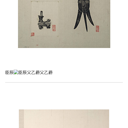
臣辰
父乙爵