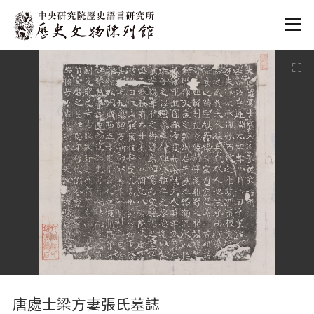
:::
:::
唐處士梁方妻張氏墓誌