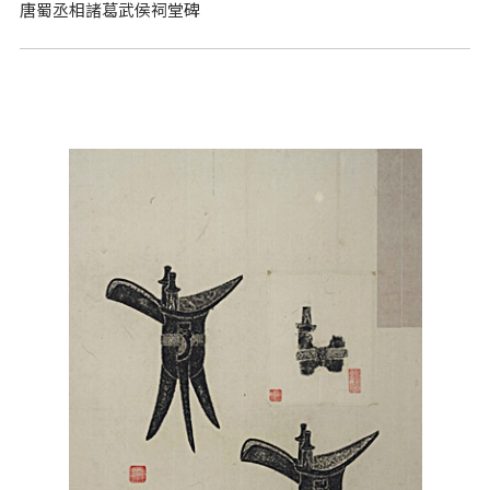
唐蜀丞相諸葛武侯祠堂碑