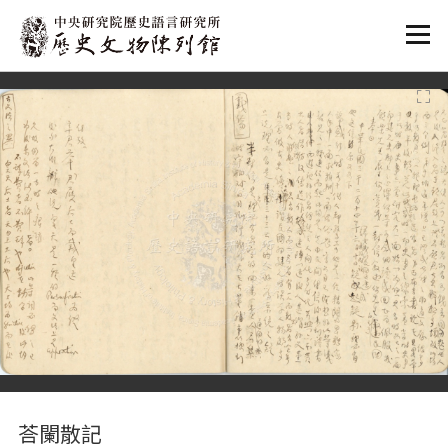
:::
:::
荅闌散記