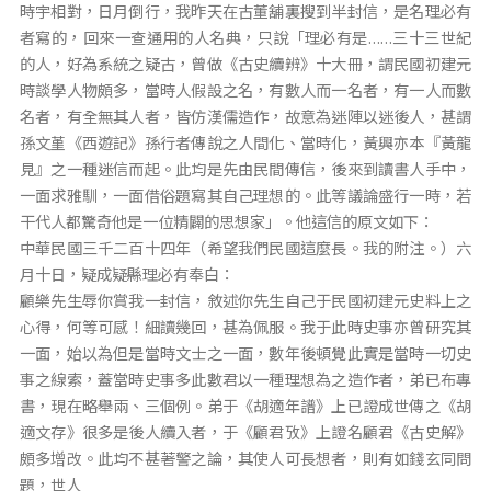
時宇相對，日月倒行，我昨天在古董舖裏搜到半封信，是名理必有
者寫的，回來一查通用的人名典，只說「理必有是……三十三世紀
的人，好為系統之疑古，曾做《古史續辨》十大冊，謂民國初建元
時談學人物頗多，當時人假設之名，有數人而一名者，有一人而數
名者，有全無其人者，皆仿漢儒造作，故意為迷陣以迷後人，甚謂
孫文堇《西遊記》孫行者傳說之人間化、當時化，黃興亦本『黃龍
見』之一種迷信而起。此均是先由民間傳信，後來到讀書人手中，
一面求雅馴，一面借俗題寫其自己理想的。此等議論盛行一時，若
干代人都驚奇他是一位精闢的思想家」。他這信的原文如下：
中華民國三千二百十四年（希望我們民國這麼長。我的附注。）六
月十日，疑成疑縣理必有奉白：
顧樂先生辱你賞我一封信，敘述你先生自己于民國初建元史料上之
心得，何等可感！細讀幾回，甚為佩服。我于此時史事亦曾研究其
一面，始以為但是當時文士之一面，數年後頓覺此實是當時一切史
事之線索，蓋當時史事多此數君以一種理想為之造作者，弟已布專
書，現在略舉兩、三個例。弟于《胡適年譜》上已證成世傳之《胡
適文存》很多是後人續入者，于《顧君攷》上證名顧君《古史解》
頗多增改。此均不甚著警之論，其使人可長想者，則有如錢玄同問
題，世人