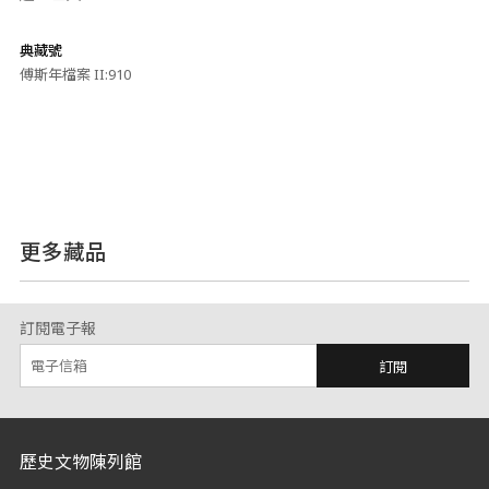
典藏號
傅斯年檔案 II:910
更多藏品
訂閱電子報
訂閱
:::
歷史文物陳列館