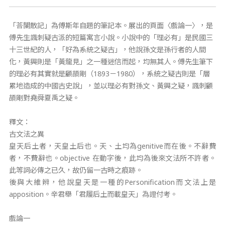
「荅闌散記」為傅斯年自題的筆記本。展出的頁面〈戲論一〉，是
傅先生諷刺疑古派的短篇寓言小說。小說中的「理必有」是民國三
十三世紀的人，「好為系統之疑古」，他說孫文是孫行者的人間
化，黃興則是「黃龍見」之一種迷信而起，均無其人。傅先生筆下
的理必有其實就是顧頡剛（1893－1980），系統之疑古則是「層
累地造成的中國古史說」，並以理必有對孫文、黃興之疑，諷刺顧
頡剛對堯舜夏禹之疑。
釋文：
古文法之異
皇天后土者，天皇土后也。天、土均為genitive而在後。不辭費
者，不費辭也。objective 在動字後，此均為後來文法所不許者。
此等詞必傳之已久，故仍留一古時之痕跡。
後與大維辨，他說皇天是一種的Personification而文法上是
apposition。辛君舉「君履后土而載皇天」為證付考。
戲論一