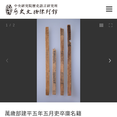
:::
1
/ 2
:::
萬歲部建平五年五月吏卒廩名籍