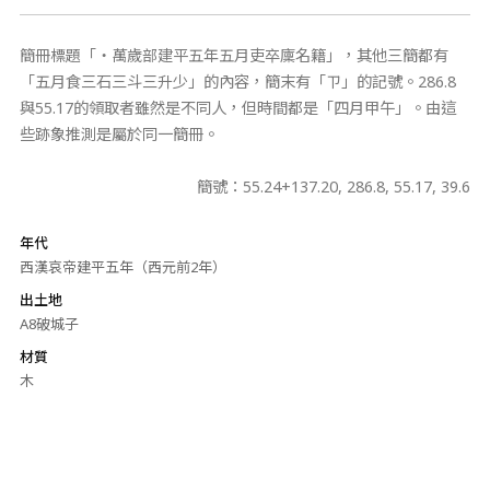
簡冊標題「‧萬歲部建平五年五月吏卒廩名籍」，其他三簡都有
「五月食三石三斗三升少」的內容，簡末有「ㄗ」的記號。286.8
與55.17的領取者雖然是不同人，但時間都是「四月甲午」。由這
些跡象推測是屬於同一簡冊。
簡號：55.24+137.20, 286.8, 55.17, 39.6
年代
西漢哀帝建平五年（西元前2年）
出土地
A8破城子
材質
木