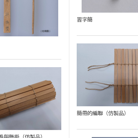
習字簡
簡冊的編聯（仿製品）
卷與懸掛（仿製品）