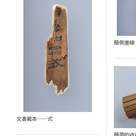
簡側墨線
文書範本──式
簡冊的收