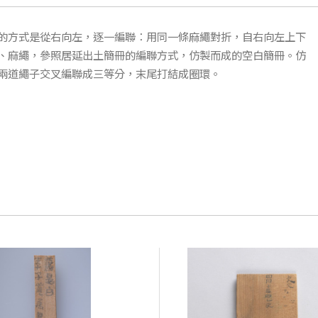
的方式是從右向左，逐一編聯：用同一條麻繩對折，自右向左上下
、麻繩，參照居延出土簡冊的編聯方式，仿製而成的空白簡冊。仿
兩道繩子交叉編聯成三等分，末尾打結成圈環。