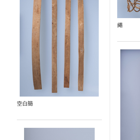
繩
空白簡