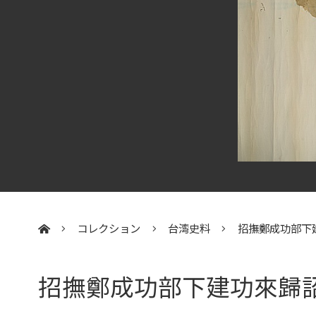
コレクション
台湾史料
招撫鄭成功部下
:::
招撫鄭成功部下建功來歸