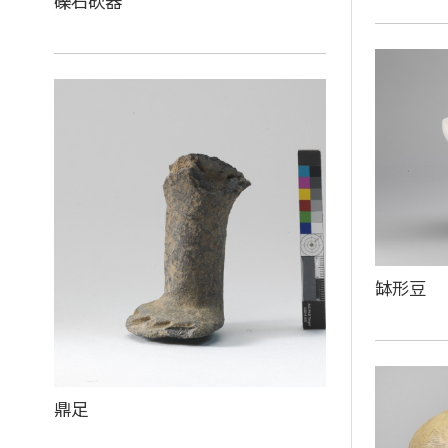
礫石砍器
缽形豆
鼎足