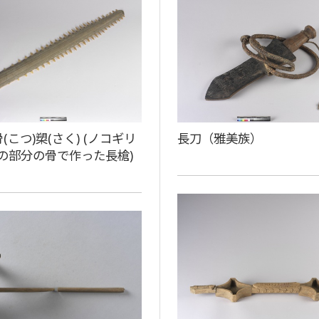
骨(こつ)槊(さく) (ノコギリ
長刀（雅美族）
の部分の骨で作った長槍)