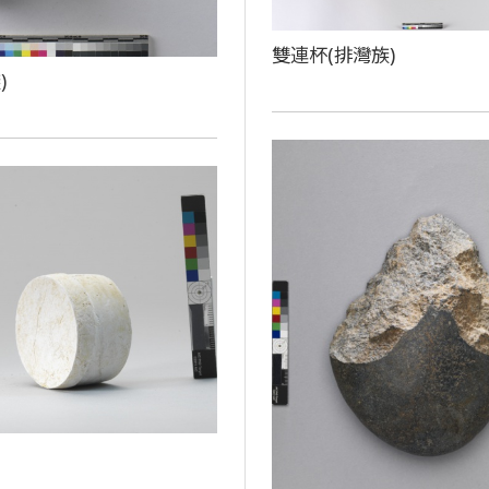
雙連杯(排灣族)
)