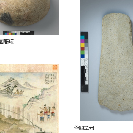
圜底罐
斧鋤型器