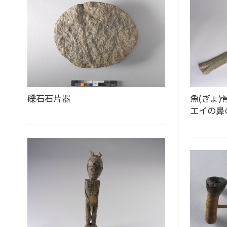
礫石石片器
魚(ぎょ)
エイの鼻