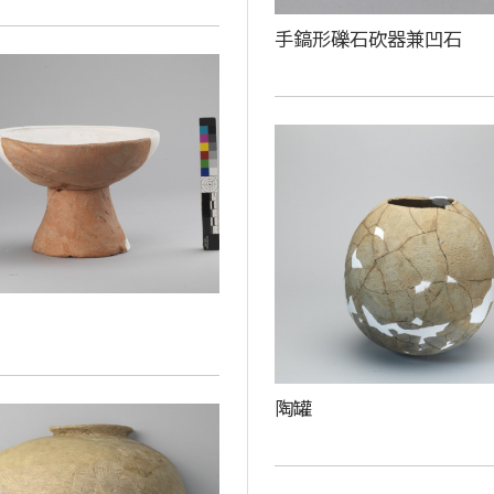
手鎬形礫石砍器兼凹石
陶罐