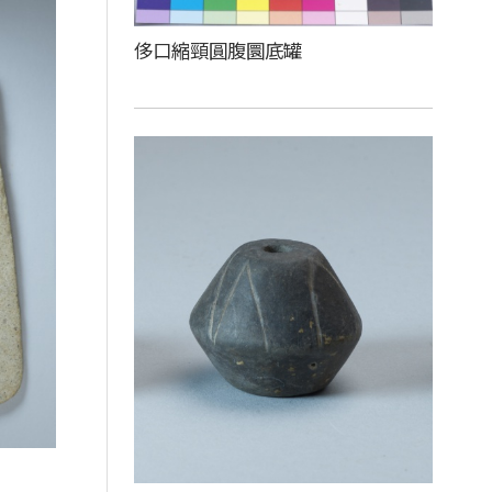
侈口縮頸圓腹圜底罐