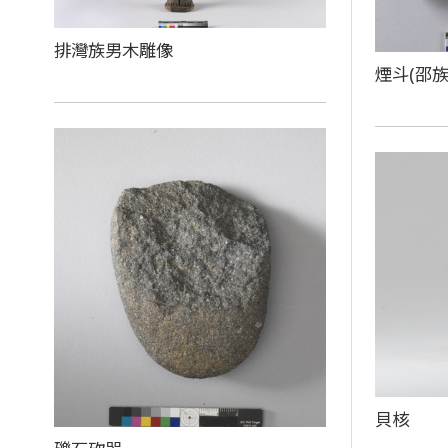
排灣族男木雕像
煙斗(邵族
貝核