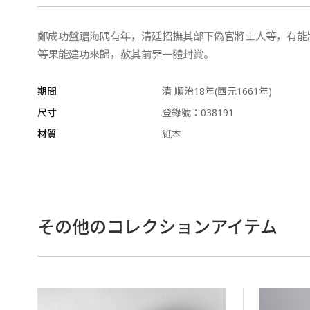
鄭成功盤踞海隅有年，清廷招撫其部下偽官將士人等，有能
等果能建功來歸，赦其前罪一體封賞。
期間
清 順治18年(西元1661年)
尺寸
登錄號：038191
材質
紙本
その他のコレクションアイテム