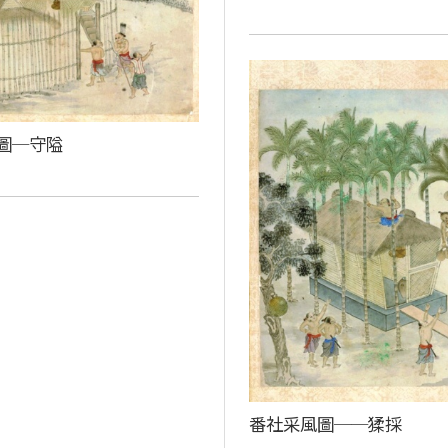
圖─守隘
番社采風圖──猱採