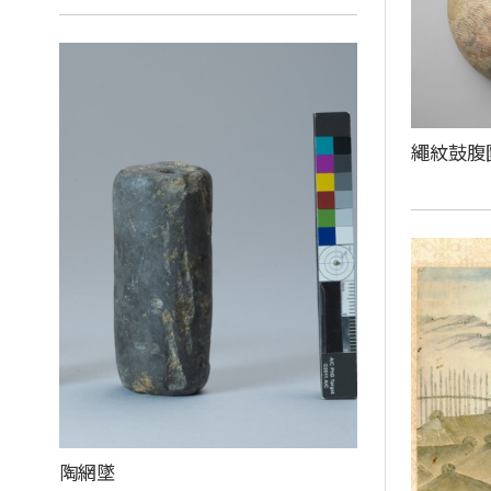
繩紋鼓腹
陶網墜