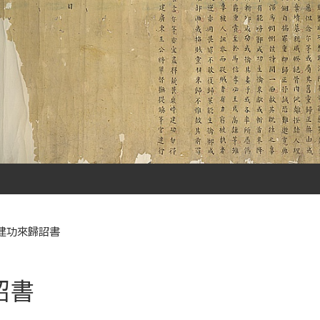
建功來歸詔書
詔書