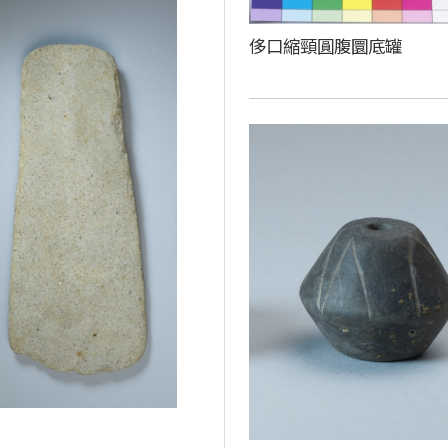
侈口縮頸圓腹圜底罐