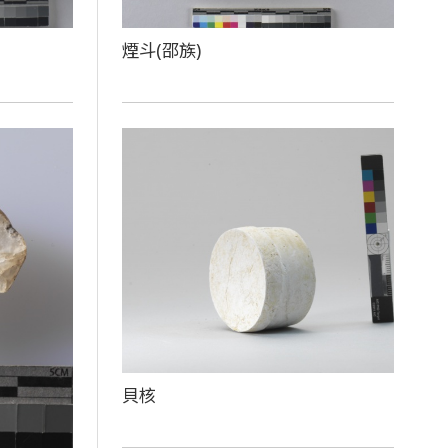
煙斗(邵族)
貝核