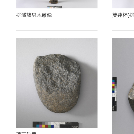
排灣族男木雕像
雙連杯(排