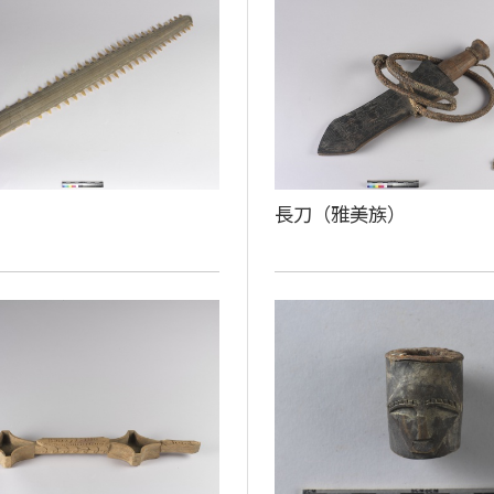
長刀（雅美族）