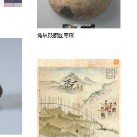
繩紋鼓腹圜底罐