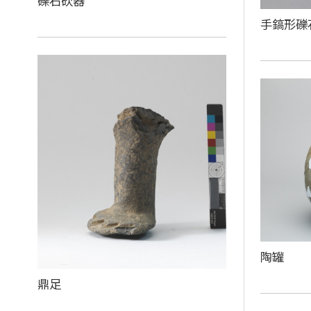
礫石砍器
手鎬形礫
陶罐
鼎足