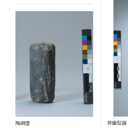
斧鋤型器
陶網墜