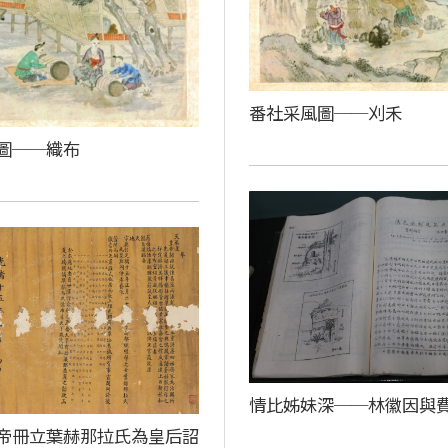
番社采風圖──刈禾
圖──織布
情比姊妹深──林徽因與
帝冊立葉赫那拉氏為皇后詔