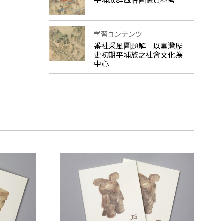
学習コンテンツ
番社采風圖題解─以臺灣歷
史初期平埔族之社會文化為
中心