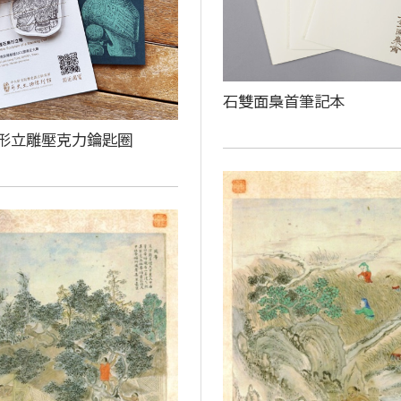
石雙面梟首筆記本
形立雕壓克力鑰匙圈