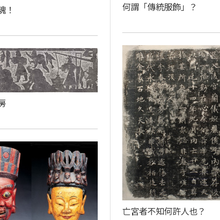
何謂「傳統服飾」？
魂！
房
亡宮者不知何許人也？