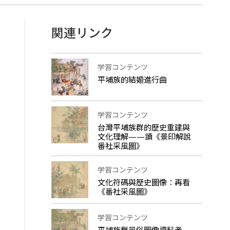
関連リンク
学習コンテンツ
平埔族的結婚進行曲
学習コンテンツ
台灣平埔族群的歷史重建與
文化理解——讀《景印解說
番社采風圖》
学習コンテンツ
文化符碼與歷史圖像：再看
《番社采風圖》
学習コンテンツ
平埔族群風俗圖像資料考