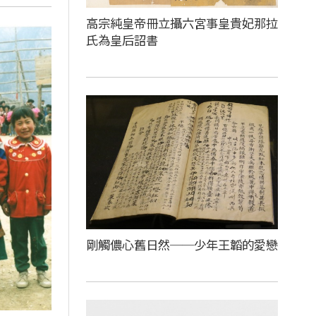
高宗純皇帝冊立攝六宮事皇貴妃那拉
氏為皇后詔書
剛觸儂心舊日然──少年王韜的愛戀