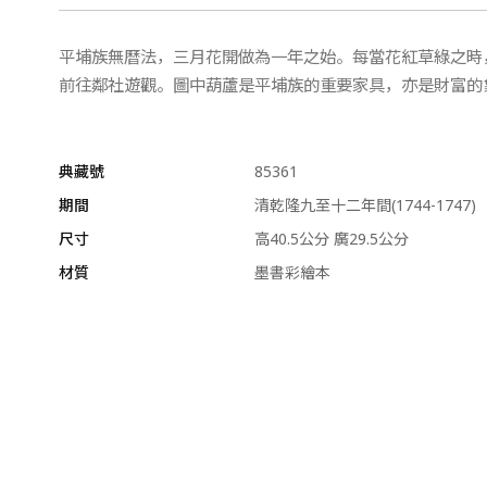
平埔族無曆法，三月花開做為一年之始。每當花紅草綠之時
前往鄰社遊觀。圖中葫蘆是平埔族的重要家具，亦是財富的
典藏號
85361
期間
清乾隆九至十二年間(1744-1747)
尺寸
高40.5公分 廣29.5公分
材質
墨書彩繪本