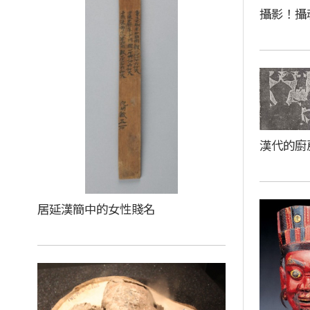
攝影！攝
漢代的廚
居延漢簡中的女性賤名