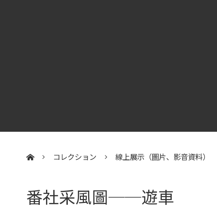
コレクション
線上展示（圖片、影音資料）
:::
番社采風圖──遊車