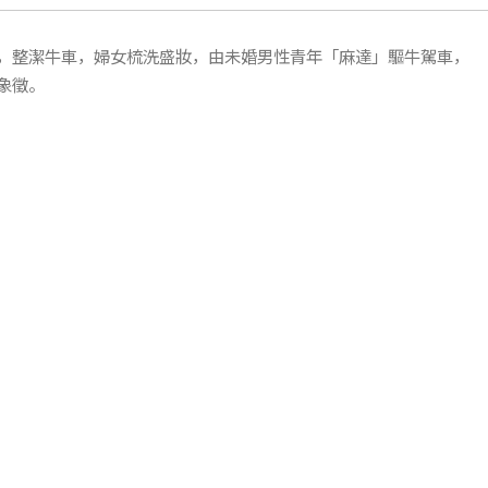
，整潔牛車，婦女梳洗盛妝，由未婚男性青年「麻達」驅牛駕車，
象徵。