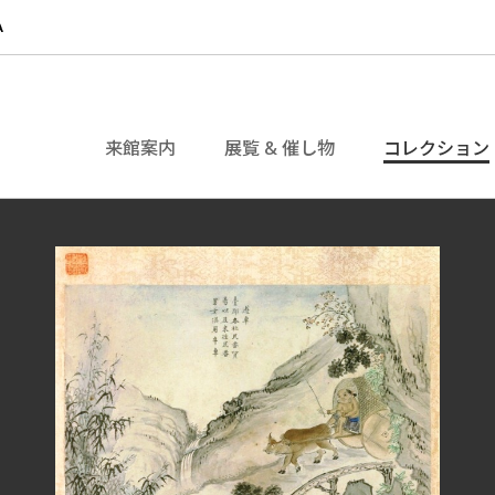
来館案内
展覧 & 催し物
コレクション