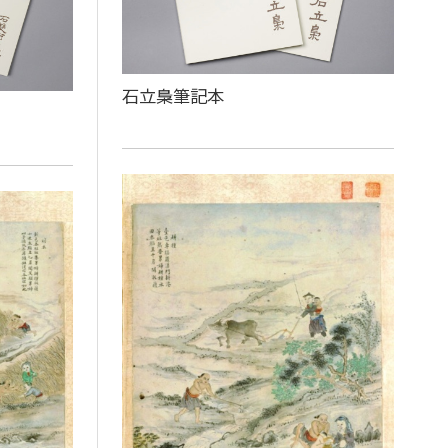
石立梟筆記本