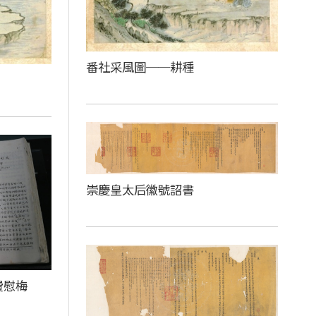
番社采風圖──耕種
崇慶皇太后徽號詔書
費慰梅