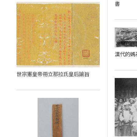
書
漢代的媽
世宗憲皇帝冊立那拉氏皇后諭旨