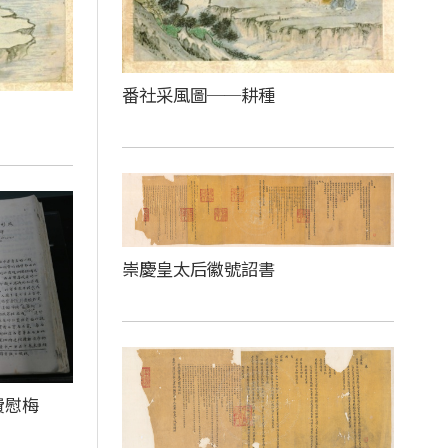
番社采風圖──耕種
崇慶皇太后徽號詔書
費慰梅