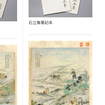
石立梟筆記本