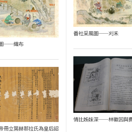
番社采風圖──刈禾
圖──織布
情比姊妹深──林徽因與
帝冊立葉赫那拉氏為皇后詔