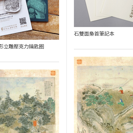
石雙面梟首筆記本
形立雕壓克力鑰匙圈