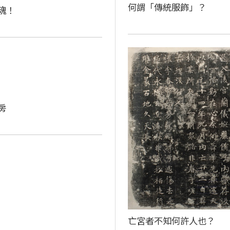
何謂「傳統服飾」？
魂！
房
亡宮者不知何許人也？