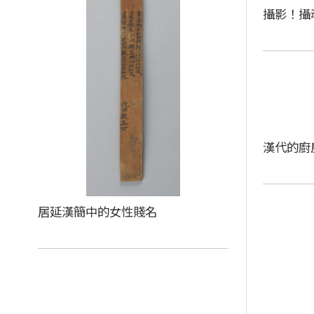
攝影！攝
漢代的廚
居延漢簡中的女性賤名