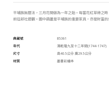
平埔族無曆法，三月花開做為一年之始。每當花紅草綠之時
前往鄰社遊觀。圖中葫蘆是平埔族的重要家具，亦是財富的
典藏號
85361
年代
清乾隆九至十二年間(1744-1747)
尺寸
高40.5公分 廣29.5公分
材質
墨書彩繪本