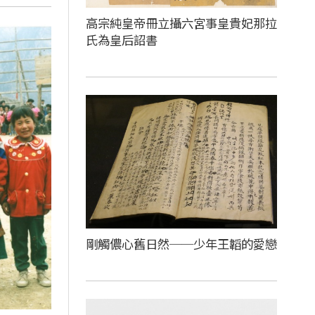
高宗純皇帝冊立攝六宮事皇貴妃那拉
氏為皇后詔書
剛觸儂心舊日然──少年王韜的愛戀