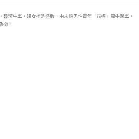
，整潔牛車，婦女梳洗盛妝，由未婚男性青年「麻達」驅牛駕車，
象徵。