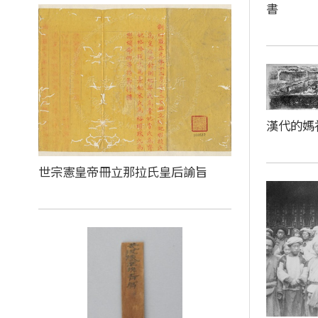
書
漢代的媽
世宗憲皇帝冊立那拉氏皇后諭旨