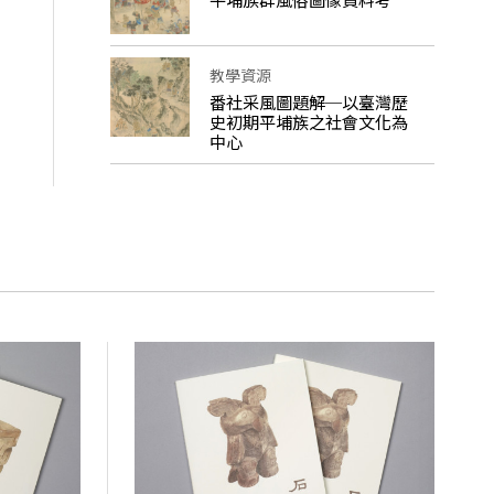
教學資源
番社采風圖題解─以臺灣歷
史初期平埔族之社會文化為
中心