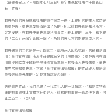
（靜農吾兄正字。卅四年七月三日甲骨字集蘇軾杜甫句于白蒼山
莊 作賓）
對聯巧妙的將蘇軾和杜甫的詩句融為一體，上聯所言的主人當然是
指臺靜農，臺先生愛喝酒是出了名的，所以這對聯真是知音所言，
非常妥貼。在對聯中董先生還利用合文，將上聯的「三千」和下聯
的「二百」兩個字合成一個字，巧妙的將七言的對聯寫成六言。
對聯書寫的年代是在一九四五年，此時兩人因為抗戰，皆避難到四
川：董作賓在四川南溪李莊完成著名的《殷曆譜》；臺靜農則在四
川白沙國立女子師範學院任國文系主任。其後兩人先後來臺，董先
生亦常書贈臺先生，本館「
董作賓書法捐贈展
」的作品即大都是渡
臺後送給臺先生的，足見其情誼歷久彌新。
透過這件作品，我們見證了一代文化人的一世情誼，也相信文物背
後的故事往往比文物本身更迷人，這樣的故事會一直流傳下去，何
止二百年。（DRM）
董作賓書法捐贈展