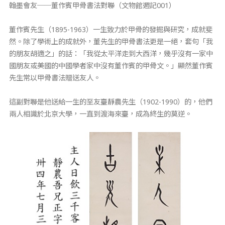
翰墨會友──董作賓甲骨書法對聯（文物館週記001）
董作賓先生（1895-1963）一生致力於甲骨的發掘與研究，成就斐
然。除了學術上的成就外，董先生的甲骨書法更是一絕，套句「我
的朋友胡適之」的話：「我從太平洋走到大西洋，幾乎沒有一家中
國朋友或美國的中國學者家中沒有董作賓的甲骨文。」顯然董作賓
先生常以甲骨書法贈送友人。
這副對聯是他送給一生的至友臺靜農先生（1902-1990）的，他們
兩人相識於北京大學，一直到渡海來臺，成為終生的莫逆。