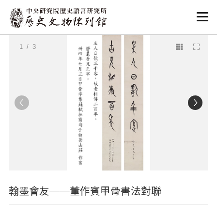
:::
:::
1
/ 3
翰墨會友──董作賓甲骨書法對聯