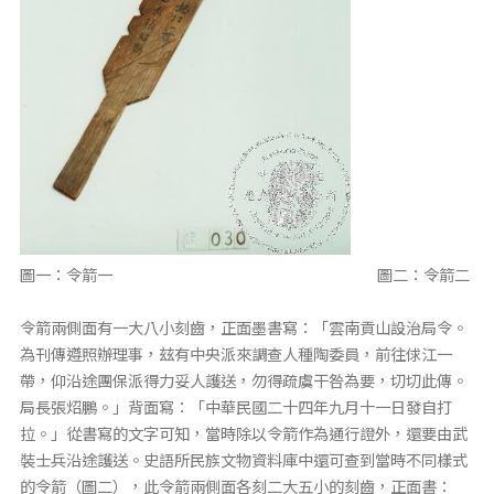
圖一：令箭一 圖二：令箭二
令箭兩側面有一大八小刻齒，正面墨書寫：「雲南貢山設治局令。
為刊傳遵照辦理事，玆有中央派來調查人種陶委員，前往俅江一
帶，仰沿途團保派得力妥人護送，勿得疏虞干咎為要，切切此傳。
局長張炤鵬。」背面寫：「中華民國二十四年九月十一日發自打
拉。」從書寫的文字可知，當時除以令箭作為通行證外，還要由武
裝士兵沿途護送。史語所民族文物資料庫中還可查到當時不同樣式
的令箭（圖二），此令箭兩側面各刻二大五小的刻齒，正面書：