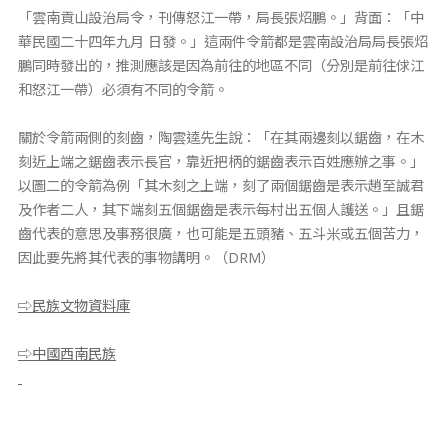
「雲南貢山設治局令，刊傳怒江一帶，局長張炤鵬。」背面：「中
華民國二十四年九月 日發。」這兩件令箭都是雲南設治局局長張炤
鵬同時發出的，推測應該是因為前往的地區不同（分別是前往俅江
和怒江一帶）必須有不同的令箭。
關於令箭兩側的刻齒，陶雲逵先生說：「在其兩邊刻以鋸齒，在木
刻近上端之鋸齒表示長官，靠近把柄的鋸齒表示百姓應辦之事。」
以圖二的令箭為例「其木刻之上端，刻了兩個鋸齒是表示趙至誠君
及作者二人，其下端刻五個鋸齒是表示每村出五個人護送。」且鋸
齒代表的意思及事務很廣，也可能是五頭豬、五斗米或五個苦力，
因此要先將其代表的事物講明。（DRM）
⇨民族文物資料庫
⇨中國西南民族