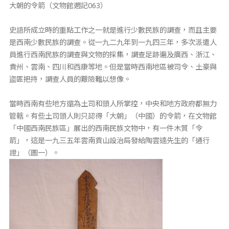
大朝的令箭（文物館週記063）
史語所成立時的重點工作之一就是進行少數民族的調查，而且主要
是西南少數民族的調查。從一九二九年到一九四三年，多次派遣人
員進行西南民族的調查與文物的採集，調查足跡遍及廣西、浙江、
貴州、雲南、四川和西康等地。但是當時西南地區被司令、土豪與
盜匪把持，調查人員的艱險難以想像。
當時西南有些地方還為土司和頭人所掌控，中央和地方政府都無力
管轄。有些土司頭人則只認得「大朝」（中國）的令箭，在文物館
「中國西南民族區」展出的西南民族文物中，有一件木質「令
箭」，這是一九三五年雲南貢山設治局發給陶雲逵先生的「通行
證」（圖一）。