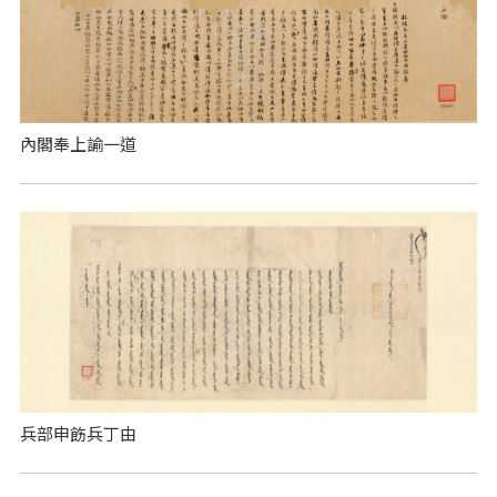
內閣奉上諭一道
兵部申飭兵丁由