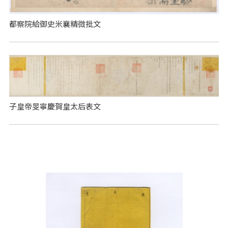
都察院給御史米襄精微批文
子皇帝旻寧慶賀皇太后表文