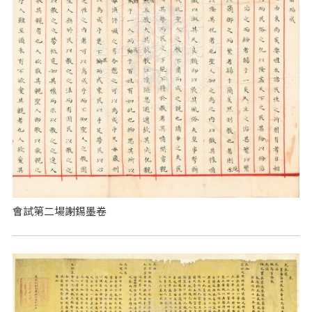
會試第二場謝錫墨卷