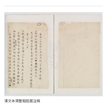
漢文本清聖祖起居注稿