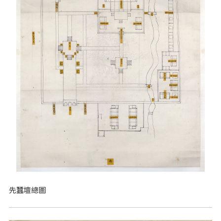
先蠶壇總圖