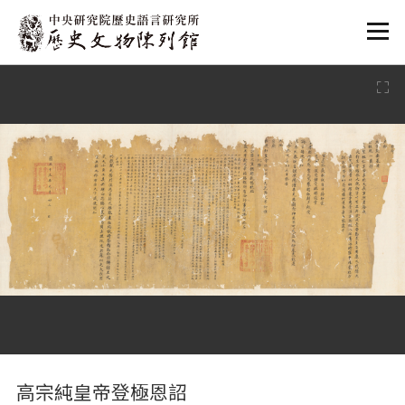
:::
:::
高宗純皇帝登極恩詔