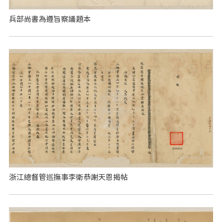
兵部尚書為遵旨察議題本
浙江總督管巡撫事李衛恭謝天恩揭帖