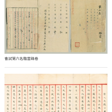
會試第六名駱雲硃卷