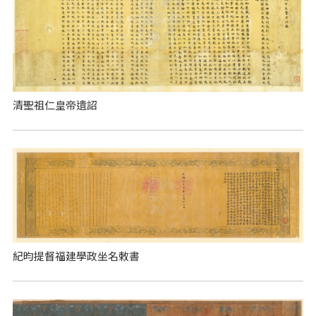
清聖祖仁皇帝遺詔
紀昀提督福建學政坐名敕書