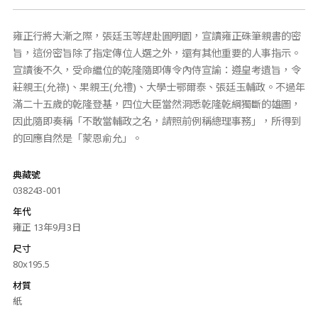
雍正行將大漸之際，張廷玉等趕赴圓明園，宣讀雍正硃筆親書的密
旨，這份密旨除了指定傳位人選之外，還有其他重要的人事指示。
宣讀後不久，受命繼位的乾隆隨即傳令內侍宣諭：遵皇考遺旨，令
莊親王(允祿)、果親王(允禮)、大學士鄂爾泰、張廷玉輔政。不過年
滿二十五歲的乾隆登基，四位大臣當然洞悉乾隆乾綱獨斷的雄圖，
因此隨即奏稱「不敢當輔政之名，請照前例稱總理事務」，所得到
的回應自然是「蒙恩俞允」。
典藏號
038243-001
年代
雍正 13年9月3日
尺寸
80x195.5
材質
紙