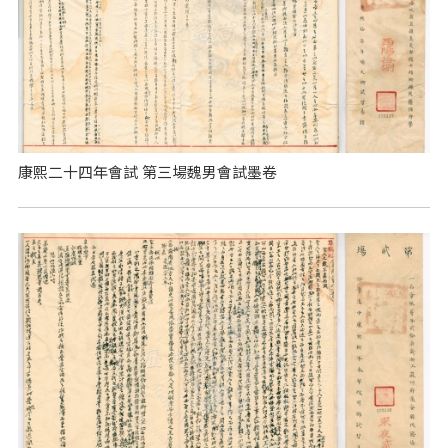
康熙二十四年會試 第三場魏男會試墨卷