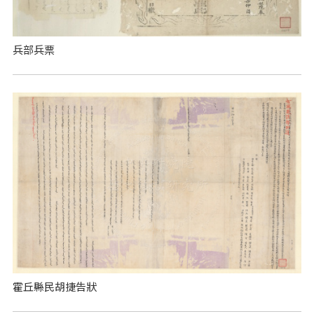
兵部兵票
霍丘縣民胡捷告狀