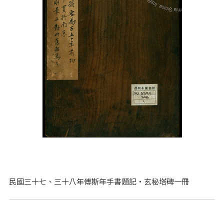
民國三十七、三十八年傅斯年手書題記‧玄秘塔碑一冊