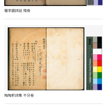
種李園詩話 殘卷
陶陶軒詩集 不分卷