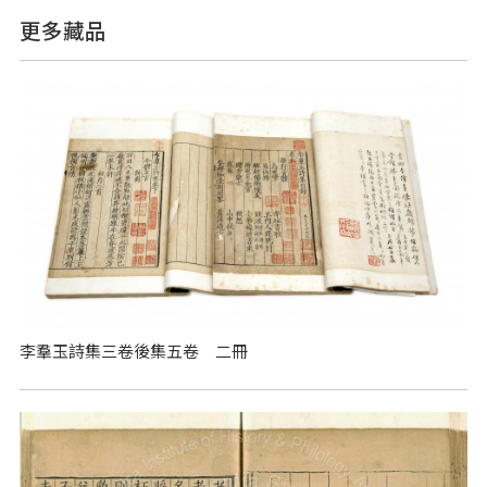
更多藏品
李羣玉詩集三卷後集五卷 二冊