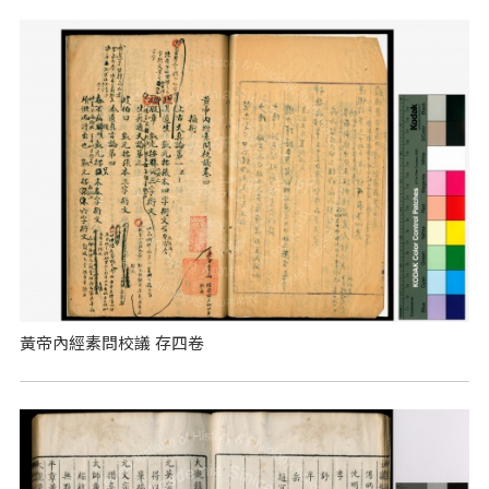
黃帝內經素問校議 存四卷