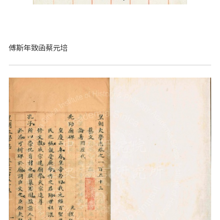
傅斯年致函蔡元培