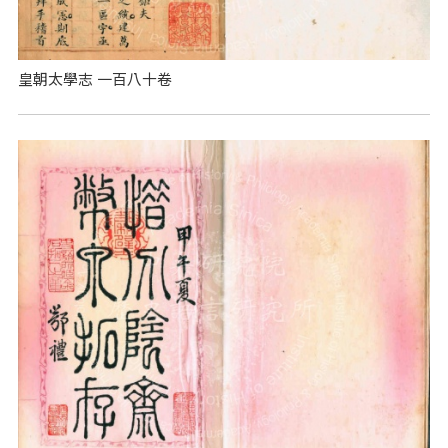
皇朝太學志 一百八十卷