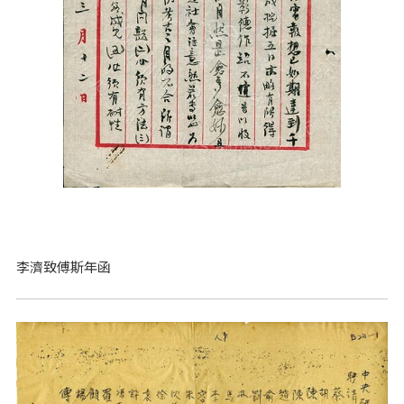
李濟致傅斯年函