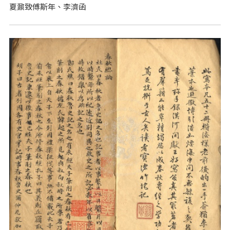
夏鼐致傅斯年、李濟函