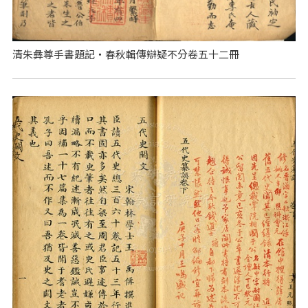
清朱彝尊手書題記‧春秋輯傳辯疑不分卷五十二冊