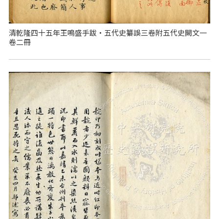
清乾隆四十五年王鳴盛手跋‧五代史纂誤三卷附五代史闕文一
卷二冊