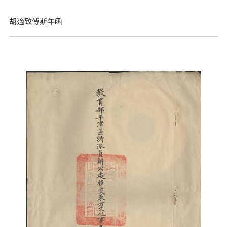
胡適致傅斯年函