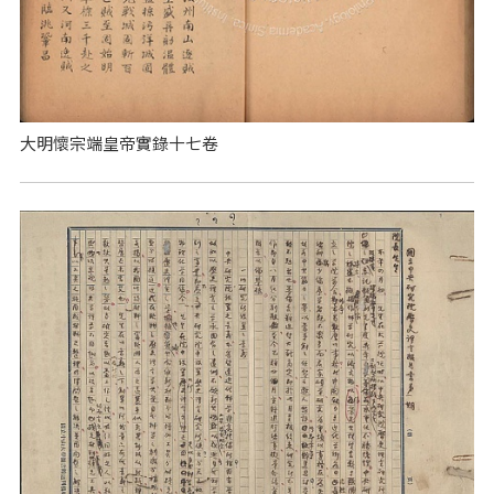
大明懷宗端皇帝實錄十七卷