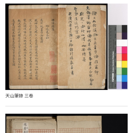
天山筆錄 三卷