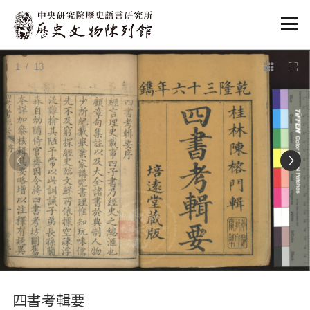
:::
1
/ 13
:::
四書考輯要