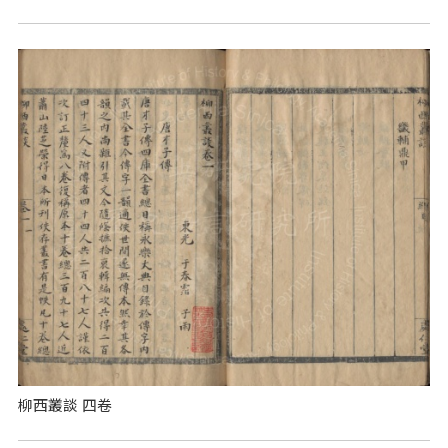
柳西叢談 四卷