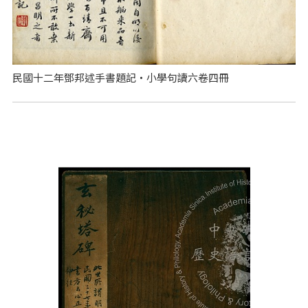
民國十二年鄧邦述手書題記‧小學句讀六卷四冊