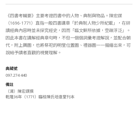
《四書考輯要》主要考證四書中的人物、典制與物品。陳宏謀
（1696-1771）直指一般四書講章「於典制人物少所紀載」，在研
讀經典內容時並未探究經史，因而「臨文鮮所依據，空疎浮泛」。
因此本書在講解經典章句時，不但一個個詞彙考證解說，並配合朝
代，附上輿圖，也將祭祀的明堂位置圖、禮器圖一一描繪出來，可
說給予讀者直觀的視覺理解。
典藏號
097.274 440
備註
（清）陳宏謀撰
乾隆36年（1771）臨桂陳氏培遠堂刊本