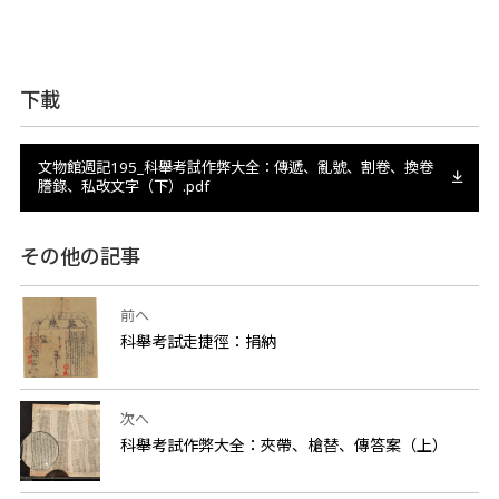
下載
文物館週記195_科舉考試作弊大全：傳遞、亂號、割卷、換卷
謄錄、私改文字（下）.pdf
その他の記事
前へ
科舉考試走捷徑：捐納
次へ
科舉考試作弊大全：夾帶、槍替、傳答案（上）