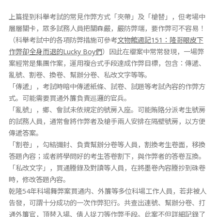
上篇提到科舉考試的常見作弊方式「夾帶」及「槍替」，但考場中
層層關卡，眾多試務人員把關森嚴，嚴防弊端，要作弊可不容易！
（科舉考試中的各項防弊措施可參考
文物館週記151：隆哥眼皮下
作弊卻全身而退的Lucky Boy們
）因此在檔案中常常發現，一場弊
案經常是集團作案，運用複合式手段達成作弊目標，包含：傳遞、
亂號、割卷、換卷、幫辦分卷、私改文字等等。
「傳遞」，考試時暗中傳遞紙條、試卷、試題等考試內容的作弊方
式。可能需要買通外簾負責巡邏的官兵。
「亂號」，鄉、會試未依規定的號房入座。可能賄賂分派考生號房
的試務人員，通常會將作弊者及槍手兩人安排在隔壁號房，以方便
傳遞答案。
「割卷」，勾結彌封、負責幫辦分卷等人員，割換考生卷面，移換
答題內容；或者將學問好的考生答卷割下，與作弊者的答卷互換。
「私改文字」，買通謄錄及對讀等人員，在將墨卷內容謄抄到硃卷
時，修改答題內容。
乾隆54年科場舞弊案買通内、外簾等多位科場工作人員，若非被人
告發，可謂十分成功的一次作弊犯行。共查出連號、幫辦分卷、打
通外簾官，頂替入場、倩人捉刀等作弊手段。此案不但詳細記錄了