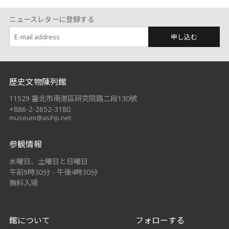
ニュースレターに登録する
申し込む
:::
歷史文物陳列館
11529 臺北市南港區研究院路二段130號
+886-2-2652-3180
museum@asihp.net
参観情報
水曜日、土曜日と日曜日
午前9時30分 - 午後4時30分
無料入場
館について
フォローする