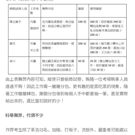
由上表舞弊內容可知，縱使只要偷換試卷，賄賂一位考場執事人員
遠遠不夠！因此工作需一層層分包。更有趣的是黑吃黑的現象，隨
著工作層層轉包，謝銀分包後到每個人手中都要抽一筆，甚至實際
給出來的，還比當初說好的少！
科舉舞弊，代價不少
作弊考生除了革去功名，加枷、打板子、流放外，嚴重者可能處以