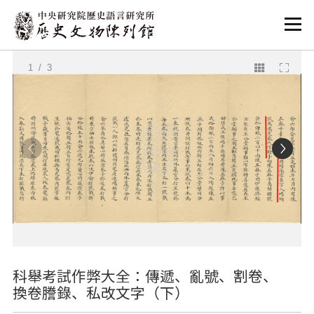
:::
:::
1
/ 3
科舉考試作弊大全：傳遞、亂號、割卷、
換卷謄錄、私改文字（下）