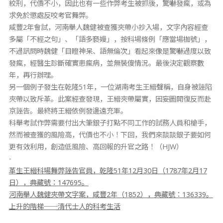
絞刑，代價不小，因此也有一些作弊考生被抓後，驚嚇發瘋，或為
求免於懲處反咬考官舞弊。
咸豐2年會試，河南舉人魏健被查獲夾帶小抄入場，文字內容經查
多屬「不經之句」、「語多褻嫚」，按科場條例「應當場枷號」，
不過訊問時魏健「目瞪神呆、語無倫次」看起來像是驚嚇過度以致
發瘋，經醫生診斷確實患瘋病，並無裝傻情況。最後決定觀察數
年，再行辦理。
另一個例子發生在乾隆51年，一位湖南考生王縉聲稱，自身被誣陷
夾帶以致斥革。此案經查發現，王縉夾帶屬實，因妄圖開復反而赴
京誣告。最終將王縉依例發邊遠充軍。
科舉考試作弊需要付出大筆銀子打點不同工作的試務人員和槍手，
然而被查獲的風險高，代價也不小！下回，我們來談談銀子要如何
更有效利用，創造低風險、高回報的升官之路！（HJW）
-
革生王縉科場舞弊誣告官員，乾隆51年12月30日（1787年2月17
日），典藏號：147695。
河南舉人魏健夾帶文字案，咸豐2年（1852），典藏號：136339。
上升的階梯──清代士人的科考生活