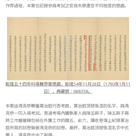
作弊過程，本案也記錄參與考試之官員失察遭受不同程度的懲處。
乾隆五十四年科場舞弊案懲處，乾隆54年11月26日（1790年1月11
日），典藏號：068358。
本案由馮克恭聘僱萬治庭代答考題，萬治庭頂替張澐的名字，與馮
克恭一同入場考試。買通考場內簾執事人員陳五麻子，陳五麻子再
將工作層層轉包給在外簾工作的韓五、俞六，讓收卷簿上紀錄萬治
庭所寫的試卷裝做馮克恭的試卷。最終，萬治庭頂替張澐名字中式
舉人，馮克恭也中了副榜。