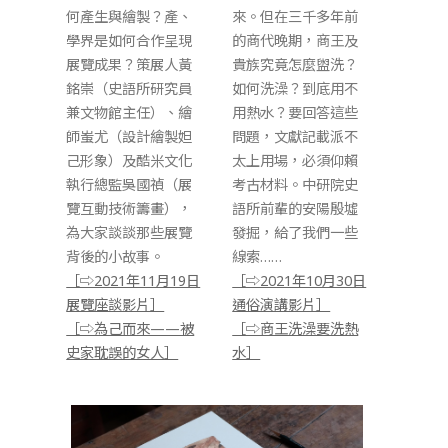
何產生與繪製？產、
來。但在三千多年前
學界是如何合作呈現
的商代晚期，商王及
展覽成果？策展人黃
貴族究竟怎麼盥洗？
銘崇（史語所研究員
如何洗澡？到底用不
兼文物館主任）、繪
用熱水？要回答這些
師蚩尤（設計繪製妲
問題，文獻記載派不
己形象）及酷米文化
太上用場，必須仰賴
執行總監吳國禎（展
考古材料。中研院史
覽互動技術籌畫），
語所前輩的安陽殷墟
為大家談談那些展覽
發掘，給了我們一些
背後的小故事。
線索……
［⇨2021年11月19日
［⇨2021年10月30日
展覽座談影片］
通俗演講影片］
［⇨為己而來——被
［⇨商王洗澡要洗熱
史家耽誤的女人］
水］