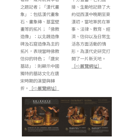
之題記者；「漢代畫
接、生動地記錄了大
象」：包括漢代畫象
約從西漢中晚期至東
石、畫象磚、墓室壁
漢初，當地軍民在軍
畫等的拓片；「佛教
事、法律、教育、經
造像」：以北魏造像
濟、信仰以及日常生
碑及石窟造像為主的
活各方面活動的情
拓片，表現當時佛教
形，為漢代史研究打
信仰的特色；「唐宋
開了一片新天地。
墓誌」：則顯示中國
［⇨展覽網址］
獨特的墓誌文化在唐
宋時期的演變與轉
折。
［⇨展覽網址］