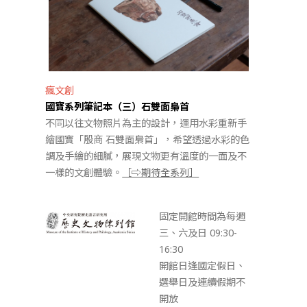
瘋文創
國寶系列筆記本（三）石雙面梟首
不同以往文物照片為主的設計，運用水彩重新手
繪國寶「殷商 石雙面梟首」，希望透過水彩的色
調及手繪的細膩，展現文物更有溫度的一面及不
一樣的文創體驗。
［⇨期待全系列］
固定開館時間為每週
三、六及日 09:30-
16:30
開館日逢國定假日、
選舉日及連續假期不
開放