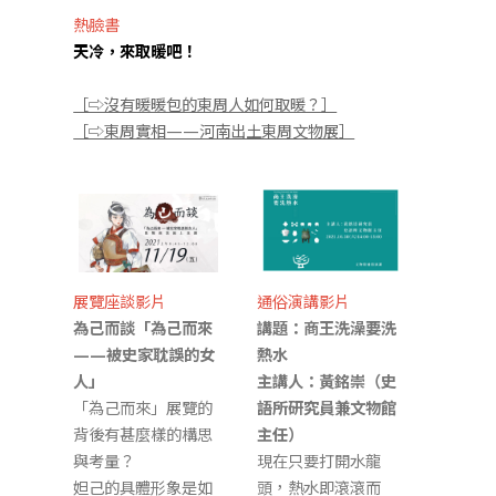
熱臉書
天冷，來取暖吧！
［⇨沒有暖暖包的東周人如何取暖？］
［⇨東周實相——河南出土東周文物展］
展覽座談影片
通俗演講影片
為己而談
「為己而來
講題：商王洗澡要洗
——被史家耽誤的女
熱水
人」
主講人：黃銘崇
（史
「為己而來」展覽的
語所研究員兼文物館
背後有甚麼樣的構思
主任）
與考量？
現在只要打開水龍
妲己的具體形象是如
頭，熱水即滾滾而