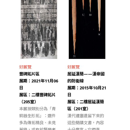
好展覽
好展覽
豐碑拓片區
居延漢簡——漢帝國
展期：2021年11月06
的防衛線
日
展期：2015年10月21
展區：二樓豐碑拓片
日
（205室）
展區：二樓居延漢簡
本展按類別分為「青
區（201室）
銅器全形拓」：選件
漢代邊塞遺留下來的
多為傳拓精良、未見
這些簡牘文書，內容
著錄，或有前賢學者
十分豐富。它們直