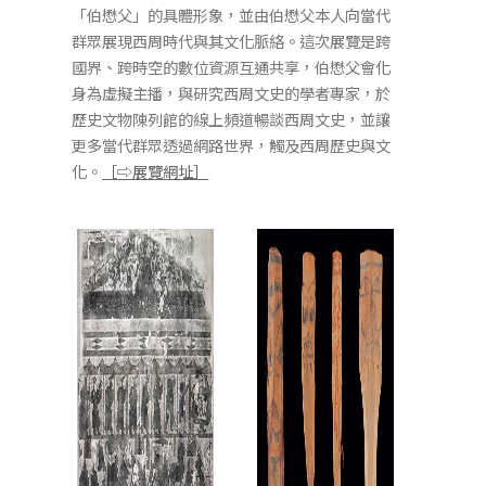
「伯懋父」的具體形象，並由伯懋父本人向當代
群眾展現西周時代與其文化脈絡。這次展覽是跨
國界、跨時空的數位資源互通共享，伯懋父會化
身為虛擬主播，與研究西周文史的學者專家，於
歷史文物陳列館的線上頻道暢談西周文史，並讓
更多當代群眾透過網路世界，觸及西周歷史與文
化。
［⇨展覽網址］