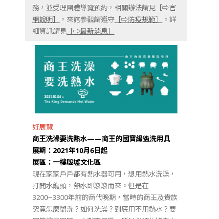
務，並受理團體導覽預約，相關辦法請見
［⇨官
網說明］
，來館參觀請遵守
［⇨防疫規範］
。詳
細資訊請見
［⇨最新消息］
好展覽
商王洗澡要洗熱水
——商王的國寶級盥洗用具
展期：2021年10月6日起
展區：一樓殷墟文化區
現在家家戶戶都有熱水器可用，想用熱水洗澡，
打開水龍頭，熱水即滾滾而來。但是在
3200~3300年前的商代晚期，當時的商王及貴族
究竟怎麼盥洗？如何洗澡？到底用不用熱水？要