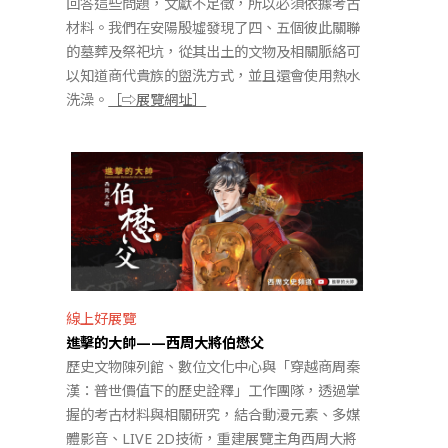
回答這些問題，文獻不足徵，所以必須依據考古
材料。我們在安陽殷墟發現了四、五個彼此關聯
的墓葬及祭祀坑，從其出土的文物及相關脈絡可
以知道商代貴族的盥洗方式，並且還會使用熱水
洗澡。
［⇨展覽網址］
線上好展覽
進擊的大帥——西周大將伯懋父
歷史文物陳列館、數位文化中心與「穿越商周秦
漢：普世價值下的歷史詮釋」工作團隊，透過掌
握的考古材料與相關研究，結合動漫元素、多媒
體影音、LIVE 2D技術，重建展覽主角西周大將